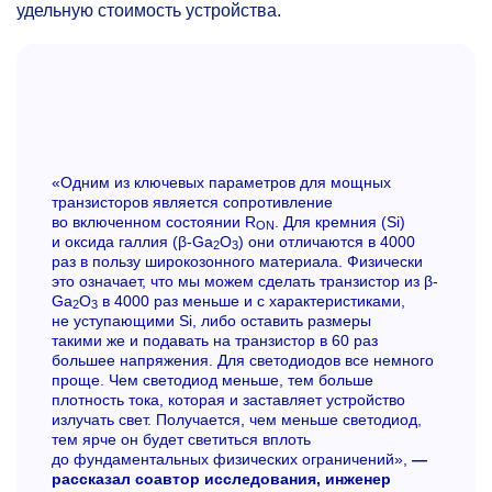
удельную стоимость устройства.
«Одним из ключевых параметров для мощных
транзисторов является сопротивление
во включенном состоянии R
. Для кремния (Si)
ON
и оксида галлия (β-Ga
O
) они отличаются в 4000
2
3
раз в пользу широкозонного материала. Физически
это означает, что мы можем сделать транзистор из β-
Ga
O
в 4000 раз меньше и с характеристиками,
2
3
не уступающими Si, либо оставить размеры
такими же и подавать на транзистор в 60 раз
большее напряжения. Для светодиодов все немного
проще. Чем светодиод меньше, тем больше
плотность тока, которая и заставляет устройство
излучать свет. Получается, чем меньше светодиод,
тем ярче он будет светиться вплоть
до фундаментальных физических ограничений»,
—
рассказал соавтор исследования, инженер