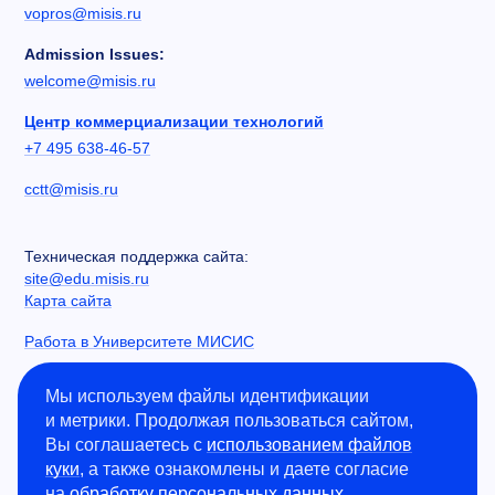
vopros@misis.ru
Admission Issues:
welcome@misis.ru
Центр коммерциализации технологий
+7 495 638-46-57
cctt@misis.ru
Техническая поддержка сайта:
site@edu.misis.ru
Карта сайта
Работа в Университете МИСИС
Сведения об образовательной организации
Мы используем файлы идентификации
и метрики. Продолжая пользоваться сайтом,
Информация о закупках
Вы соглашаетесь с
использованием файлов
Противодействие коррупции
куки
, а также ознакомлены и даете согласие
Политика конфиденциальности
на
обработку персональных данных
.