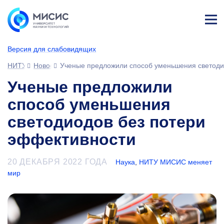
Лич
ны
Версия для слабовидящих
й
каб
НИТУ МИСИС
Новости
Ученые предложили способ уменьшения светоди
ине
т
Ученые предложили
способ уменьшения
светодиодов без потери
эффективности
20 ДЕКАБРЯ 2022 ГОДА
Наука
,
НИТУ МИСИС меняет
мир