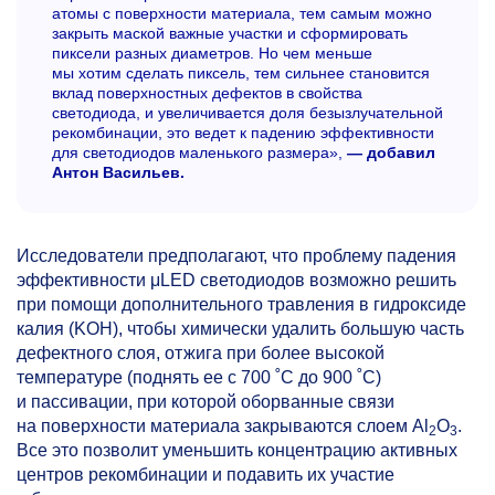
атомы с поверхности материала, тем самым можно
закрыть маской важные участки и сформировать
пиксели разных диаметров. Но чем меньше
мы хотим сделать пиксель, тем сильнее становится
вклад поверхностных дефектов в свойства
светодиода, и увеличивается доля безызлучательной
рекомбинации, это ведет к падению эффективности
для светодиодов маленького размера»,
— добавил
Антон Васильев.
Исследователи предполагают, что проблему падения
эффективности μLED светодиодов возможно решить
при помощи дополнительного травления в гидроксиде
калия (KOH), чтобы химически удалить большую часть
дефектного слоя, отжига при более высокой
температуре (поднять ее с 700 ˚C до 900 ˚C)
и пассивации, при которой оборванные связи
на поверхности материала закрываются слоем Al
O
.
2
3
Все это позволит уменьшить концентрацию активных
центров рекомбинации и подавить их участие