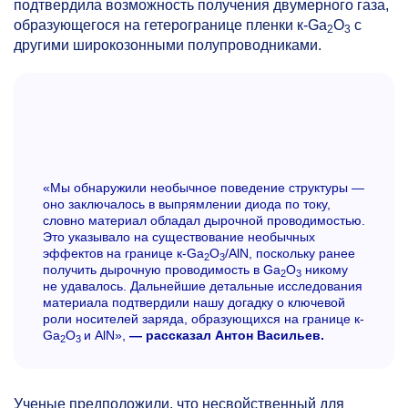
подтвердила возможность получения двумерного газа,
образующегося на гетерогранице пленки к-Ga
O
с
2
3
другими широкозонными полупроводниками.
«Мы обнаружили необычное поведение структуры —
оно заключалось в выпрямлении диода по току,
словно материал обладал дырочной проводимостью.
Это указывало на существование необычных
эффектов на границе к-Ga
O
/AlN, поскольку ранее
2
3
получить дырочную проводимость в Ga
O
никому
2
3
не удавалось. Дальнейшие детальные исследования
материала подтвердили нашу догадку о ключевой
роли носителей заряда, образующихся на границе к-
Ga
O
и AlN»,
— рассказал Антон Васильев.
2
3
Ученые предположили, что несвойственный для