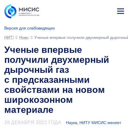
Лич
ны
Версия для слабовидящих
й
каб
НИТУ МИСИС
Новости
Ученые впервые получили двухмерный дырочный
ине
т
Ученые впервые
получили двухмерный
дырочный газ
с предсказанными
свойствами на новом
широкозонном
материале
28 ДЕКАБРЯ 2022 ГОДА
Наука
,
НИТУ МИСИС меняет