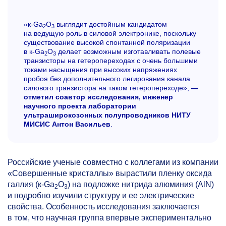
«к-Ga
O
выглядит достойным кандидатом
2
3
на ведущую роль в силовой электронике, поскольку
существование высокой спонтанной поляризации
в к-Ga
O
делает возможным изготавливать полевые
2
3
транзисторы на гетеропереходах с очень большими
токами насыщения при высоких напряжениях
пробоя без дополнительного легирования канала
силового транзистора на таком гетеропереходе»,
—
отметил соавтор исследования, инженер
научного проекта лаборатории
ультраширокозонных полупроводников НИТУ
МИСИС Антон Васильев
.
Российские ученые совместно с коллегами из компании
«Совершенные кристаллы» вырастили пленку оксида
галлия (к-Ga
O
) на подложке нитрида алюминия (AlN)
2
3
и подробно изучили структуру и ее электрические
свойства. Особенность исследования заключается
в том, что научная группа впервые экспериментально