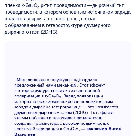
пленки к-Ga
O
p-тип проводимости —дырочный тип
2
3
проводимости, в котором основным источником заряда
являются дырки, а не электроны, связан
с образованием в гетероструктуре двумерного
дырочного газа (2DHG).
«Моделирование структуры подтвердило
предложенный нами механизм. Этот эффект
в гетероструктуре возник из-за спонтанной
поляризации в к-Ga
O
. Заряд поляризации
2
3
материала был скомпенсирован положительным
зарядом дырок на гетерогранице — это называется
двумерным дырочным газом (2DHG). Тот эффект,
что мы наблюдали показывает возможность
создания транзистора с высокой подвижностью
носителей заряда для к-Ga
O
»,
— заключил Антон
2
3
Васильев
.