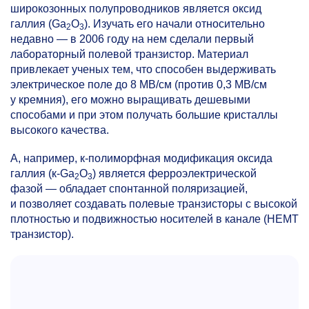
широкозонных полупроводников является оксид
галлия (Ga
O
). Изучать его начали относительно
2
3
недавно — в 2006 году на нем сделали первый
лабораторный полевой транзистор. Материал
привлекает ученых тем, что способен выдерживать
электрическое поле до 8 MВ/см (против 0,3 МВ/см
у кремния), его можно выращивать дешевыми
способами и при этом получать большие кристаллы
высокого качества.
А, например, к-полиморфная модификация оксида
галлия (к-Ga
O
) является ферроэлектрической
2
3
фазой — обладает спонтанной поляризацией,
и позволяет создавать полевые транзисторы c высокой
плотностью и подвижностью носителей в канале (HEMT
транзистор).