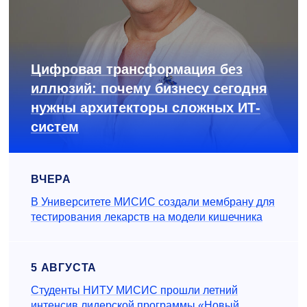
Цифровая трансформация без
иллюзий: почему бизнесу сегодня
нужны архитекторы сложных ИТ-
систем
ВЧЕРА
В Университете МИСИС создали мембрану для
тестирования лекарств на модели кишечника
5 АВГУСТА
Студенты НИТУ МИСИС прошли летний
интенсив лидерской программы «Новый