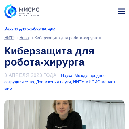
Лич
ны
Версия для слабовидящих
й
каб
НИТУ МИСИС
Новости
Киберзащита для робота-хирурга
ине
т
Киберзащита для
робота-хирурга
3 АПРЕЛЯ 2023 ГОДА
Наука
,
Международное
сотрудничество
,
Достижения науки
,
НИТУ МИСИС меняет
мир