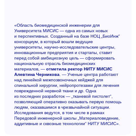
«Область биомедицинской инженерии для
Университета МИСИС — одна из самых новых
и перспективных. Созданный на базе НОЦ „БиоИнж“
консорциум, в который вошли ведущие
университеты, научно-исследовательские центры,
инновационные предприятия и стартапы, ставит
перед собой амбициозную цель — сформировать
национальную отрасль биомедицинских
материалов, —
отметила ректор НИТУ МИСИС
Алевтина Черникова
. — Ученые центра работают
над линейкой межпозвоночных кейджей для
спинальной хирургии, нейропротезами для лечения
поврежденной нервной ткани и др. Одна
из последних разработок — „тканевой пистолет“,
позволяющий оперативно оказывать первую помощь
людям, оказавшимся в чрезвычайной ситуации.
Исследования ведутся, в том числе в рамках
Передовой инженерной школы „Материаловедение,
аддитивные и сквозные технологии“ НИТУ МИСИС».