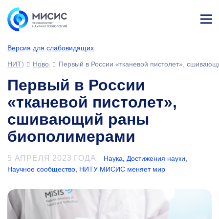
Лич
ны
Версия для слабовидящих
й
каб
НИТУ МИСИС
Новости
Первый в России «тканевой пистолет», сшиваю
ине
т
Первый в России
«тканевой пистолет»,
сшивающий раны
биополимерами
5 АПРЕЛЯ 2023 ГОДА
Наука
,
Достижения науки
,
Научное сообщество
,
НИТУ МИСИС меняет мир