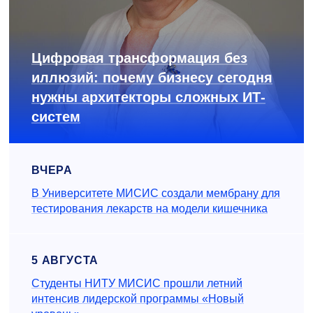
Цифровая трансформация без
иллюзий: почему бизнесу сегодня
нужны архитекторы сложных ИТ-
систем
ВЧЕРА
В Университете МИСИС создали мембрану для
тестирования лекарств на модели кишечника
5 АВГУСТА
Студенты НИТУ МИСИС прошли летний
интенсив лидерской программы «Новый