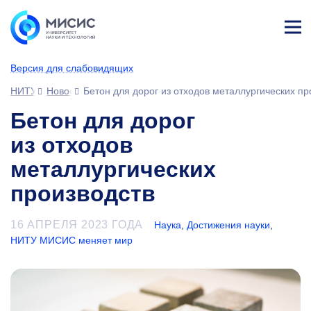
Лич
ны
Версия для слабовидящих
й
каб
НИТУ МИСИС
Новости
Бетон для дорог из отходов металлургических пр
ине
т
Бетон для дорог
из отходов
металлургических
производств
16 АПРЕЛЯ 2023 ГОДА
Наука
,
Достижения науки
,
НИТУ МИСИС меняет мир