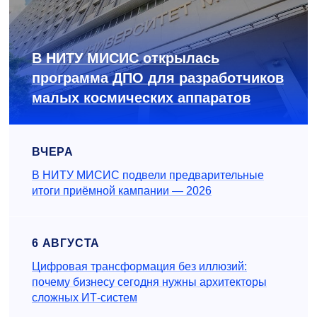
В НИТУ МИСИС открылась
программа ДПО для разработчиков
малых космических аппаратов
ВЧЕРА
В НИТУ МИСИС подвели предварительные
итоги приёмной кампании — 2026
6 АВГУСТА
Цифровая трансформация без иллюзий:
почему бизнесу сегодня нужны архитекторы
сложных ИТ-систем