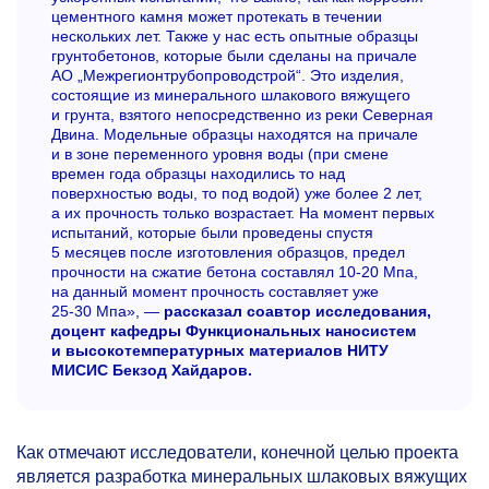
цементного камня может протекать в течении
нескольких лет. Также у нас есть опытные образцы
грунтобетонов, которые были сделаны на причале
АО „Межрегионтрубопроводстрой“. Это изделия,
состоящие из минерального шлакового вяжущего
и грунта, взятого непосредственно из реки Северная
Двина. Модельные образцы находятся на причале
и в зоне переменного уровня воды (при смене
времен года образцы находились то над
поверхностью воды, то под водой) уже более 2 лет,
а их прочность только возрастает. На момент первых
испытаний, которые были проведены спустя
5 месяцев после изготовления образцов, предел
прочности на сжатие бетона составлял
10-20 Мпа,
на данный момент прочность составляет уже
25-30 Мпа», —
рассказал соавтор исследования,
доцент кафедры Функциональных наносистем
и высокотемпературных материалов НИТУ
МИСИС Бекзод Хайдаров.
Как отмечают исследователи, конечной целью проекта
является разработка минеральных шлаковых вяжущих