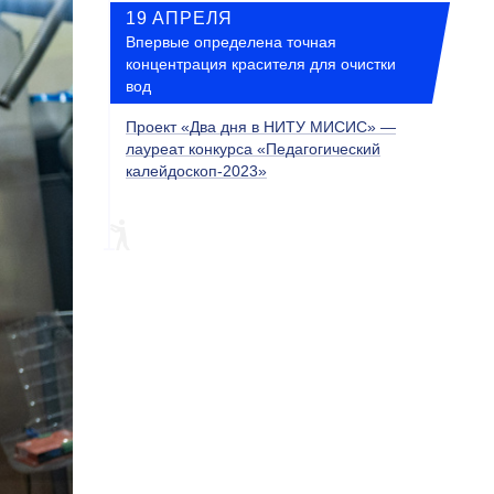
19 АПРЕЛЯ
Впервые определена точная
концентрация красителя для очистки
вод
Проект «Два дня в НИТУ МИСИС» —
лауреат конкурса «Педагогический
калейдоскоп-2023»