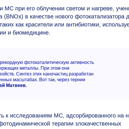
и МС при его облучении светом и нагреве, уче
 (BNOx) в качестве нового фотокатализатора 
 таких как красители или антибиотики, использ
ии и биомедицине.
 рекордную фотокаталитическую активность
держащих металлы. При этом они
войств. Синтез этих наночастиц разработан
ных масштабах. Вот так, через тернии
ей Матвеев.
ь к исследованиям МС, адсорбированного на 
в фотодинамической терапии злокачественных