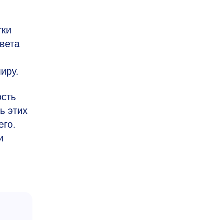
тки
вета
иру.
ость
ь этих
его.
и