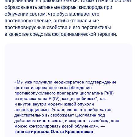
нацеливания на раковые клетки. Также ТАРФ способен
образовывать активные формы кислорода при
облучении светом, что обуславливает его
противоопухолевые, антибактериальные,
противовирусные свойства и его перспективы
в качестве средства фотодинамической терапии.
«Мы уже получили неоднократное подтверждение
фотоактивированного высвобождения
противоопухолевого препарата цисплатина Pt(II)
из пролекарства Pt(IV), как „в пробирках“, так
и внутри внутри модели живой опухоли
аденокарциномы. Установлено, что рибоплатин
действительно высвобождает цисплатин под
действием синего света, и скорость высвобождения
можно контролировать дозой облучения», —
констатировала Ольга Красновская
.