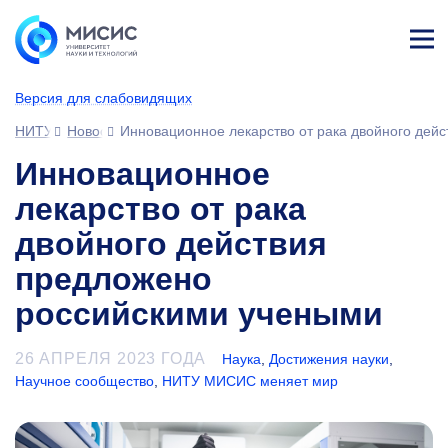
Лич
ны
Версия для слабовидящих
й
каб
НИТУ МИСИС
Новости
Инновационное лекарство от рака двойного дей
ине
т
Инновационное
лекарство от рака
двойного действия
предложено
российскими учеными
26 АПРЕЛЯ 2023 ГОДА
Наука
,
Достижения науки
,
Научное сообщество
,
НИТУ МИСИС меняет мир