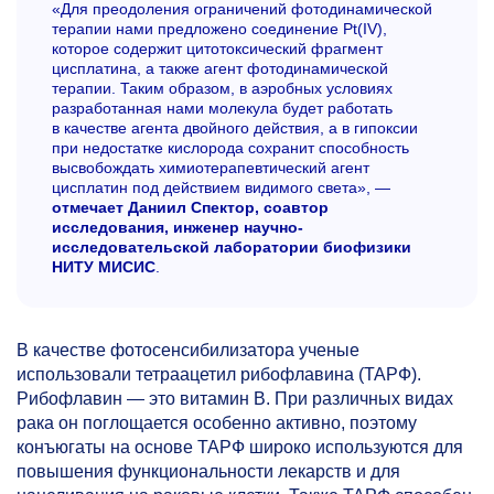
«Для преодоления ограничений фотодинамической
терапии нами предложено соединение Pt(IV),
которое содержит цитотоксический фрагмент
цисплатина, а также агент фотодинамической
терапии. Таким образом, в аэробных условиях
разработанная нами молекула будет работать
в качестве агента двойного действия, а в гипоксии
при недостатке кислорода сохранит способность
высвобождать химиотерапевтический агент
цисплатин под действием видимого света», —
отмечает Даниил Спектор, соавтор
исследования, инженер научно-
исследовательской лаборатории биофизики
НИТУ МИСИС
.
В качестве фотосенсибилизатора ученые
использовали тетраацетил рибофлавина (ТАРФ).
Рибофлавин — это витамин В. При различных видах
рака он поглощается особенно активно, поэтому
конъюгаты на основе ТАРФ широко используются для
повышения функциональности лекарств и для