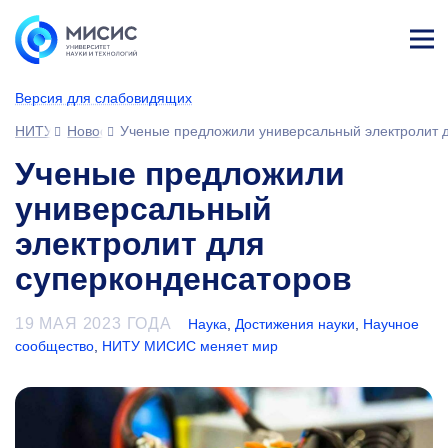
Лич
ны
Версия для слабовидящих
й
каб
НИТУ МИСИС
Новости
Ученые предложили универсальный электролит 
ине
т
Ученые предложили
универсальный
электролит для
суперконденсаторов
19 МАЯ 2023 ГОДА
Наука
,
Достижения науки
,
Научное
сообщество
,
НИТУ МИСИС меняет мир