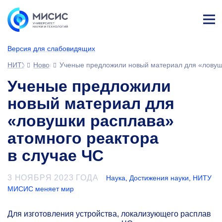
Лич
ны
Версия для слабовидящих
й
каб
НИТУ МИСИС
Новости
Ученые предложили новый материал для «ловушк
ине
т
Ученые предложили
новый материал для
«ловушки расплава»
атомного реактора
в случае ЧС
3 НОЯБРЯ 2023 ГОДА
Наука
,
Достижения науки
,
НИТУ
МИСИС меняет мир
Для изготовления устройства, локализующего расплав