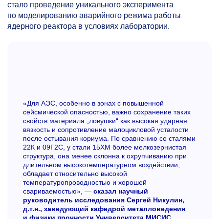
стало проведение уникального эксперимента
по моделированию аварийного режима работы
ядерного реактора в условиях лаборатории.
«Для АЭС, особенно в зонах с повышенной
сейсмической опасностью, важно сохранение таких
свойств материала „ловушки“ как высокая ударная
вязкость и сопротивление малоцикловой усталости
после остывания кориума. По сравнению со сталями
22К и 09Г2С, у стали 15ХМ более мелкозернистая
структура, она менее склонна к охрупчиванию при
длительном высокотемпературном воздействии,
обладает относительно высокой
температуропроводностью и хорошей
свариваемостью», —
сказал научный
руководитель исследования Сергей Никулин,
д.т.н., заведующий кафедрой металловедения
и физики прочности Университета МИСИС
.