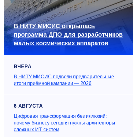
В НИТУ МИСИС открылась
программа ДПО для разработчиков
малых космических аппаратов
ВЧЕРА
В НИТУ МИСИС подвели предварительные
итоги приёмной кампании — 2026
6 АВГУСТА
Цифровая трансформация без иллюзий:
почему бизнесу сегодня нужны архитекторы
сложных ИТ-систем