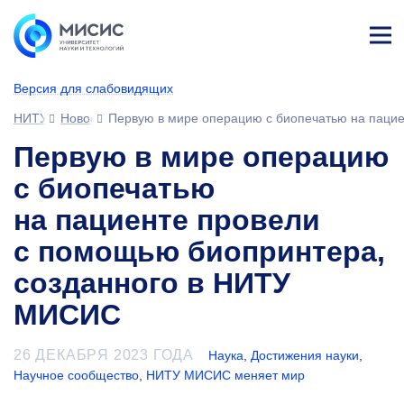
Лич
ны
Версия для слабовидящих
й
каб
НИТУ МИСИС
Новости
Первую в мире операцию с биопечатью на паци
ине
т
Первую в мире операцию
с биопечатью
на пациенте провели
с помощью биопринтера,
созданного в НИТУ
МИСИС
26 ДЕКАБРЯ 2023 ГОДА
Наука
,
Достижения науки
,
Научное сообщество
,
НИТУ МИСИС меняет мир