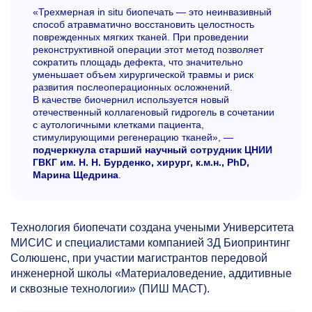
«Трехмерная in situ биопечать — это неинвазивный
способ атравматично восстановить целостность
поврежденных мягких тканей. При проведении
реконструктивной операции этот метод позволяет
сократить площадь дефекта, что значительно
уменьшает объем хирургической травмы и риск
развития послеоперационных осложнений.
В качестве биочернил используется новый
отечественный коллагеновый гидрогель в сочетании
с аутологичными клетками пациента,
стимулирующими регенерацию тканей», —
подчеркнула старший научный сотрудник ЦНИИ
ГВКГ им. Н. Н. Бурденко, хирург, к.м.н., PhD,
Марина Щедрина
.
Технология биопечати создана учеными Университета
МИСИС и специалистами компанией 3Д Биопринтинг
Солюшенс, при участии магистрантов передовой
инженерной школы «Материаловедение, аддитивные
и сквозные технологии» (ПИШ МАСТ).