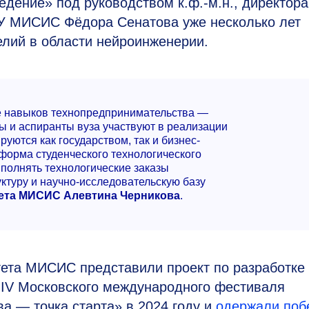
дение» под руководством к.ф.-м.н., директора
У МИСИС Фёдора Сенатова уже несколько лет
елий в области нейроинженерии.
е навыков технопредпринимательства —
 и аспиранты вуза участвуют в реализации
ются как государством, так и бизнес-
тформа студенческого технологического
полнять технологические заказы
ктуру и научно-исследовательскую базу
тета МИСИС Алевтина Черникова
.
тета МИСИС представили проект по разработке
 IV Московского международного фестиваля
а — точка старта» в 2024 году и
одержали поб