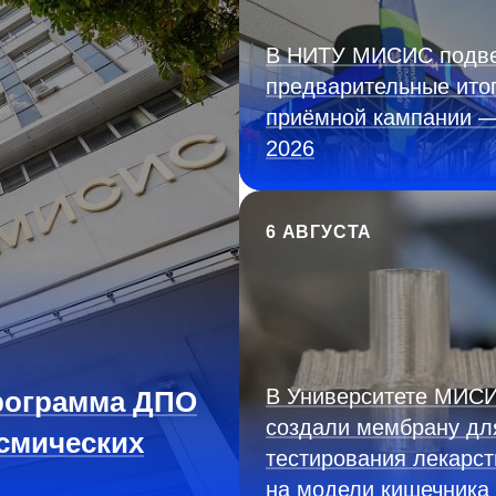
В НИТУ МИСИС подв
предварительные ито
приёмной кампании 
2026
6 АВГУСТА
В Университете МИС
рограмма ДПО
создали мембрану дл
смических
тестирования лекарст
на модели кишечника