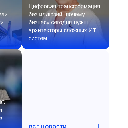
Цифровая трансформация
ели
без иллюзий: почему
ги
бизнесу сегодня нужны
—
архитекторы сложных ИТ-
систем
ИС
я
в
ВСЕ НОВОСТИ