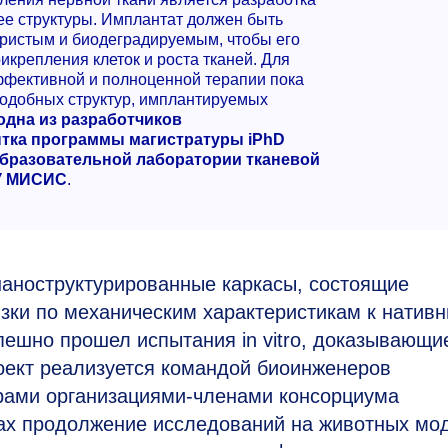
ее структуры. Имплантат должен быть
ористым и биодеградируемым, чтобы его
крепления клеток и роста тканей. Для
ффективной и полноценной терапии пока
подобных структур, имплантируемых
одна из разработчиков
нтка программы магистратуры iPhD
образовательной лаборатории тканевой
ТУ МИСИС
.
аноструктурированные каркасы, состоящие
зки по механическим характеристикам к натив
пешно прошел испытания in vitro, доказывающи
оект реализуется командой биоинженеров
рами организациями-членами консорциума
ах продолжение исследований на животных мод