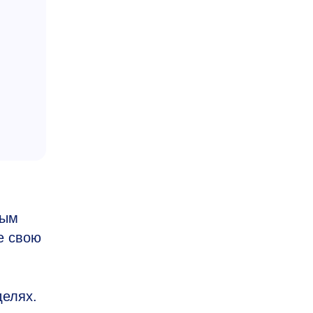
ным
е свою
елях.