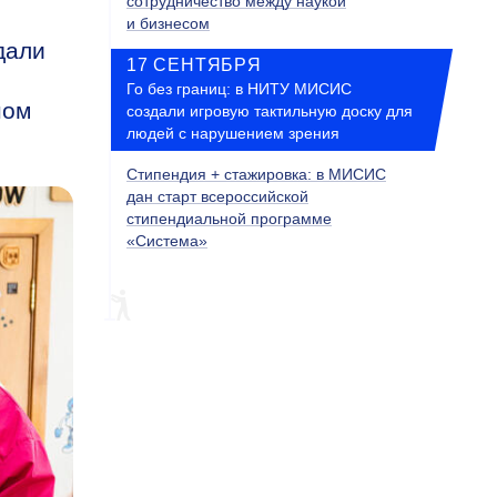
сотрудничество между наукой
и бизнесом
дали
17 СЕНТЯБРЯ
Го без границ: в НИТУ МИСИС
ном
создали игровую тактильную доску для
людей с нарушением зрения
Стипендия + стажировка: в МИСИС
дан старт всероссийской
стипендиальной программе
«Система»