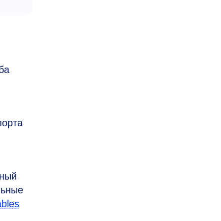
ба
порта
вный
льные
ables