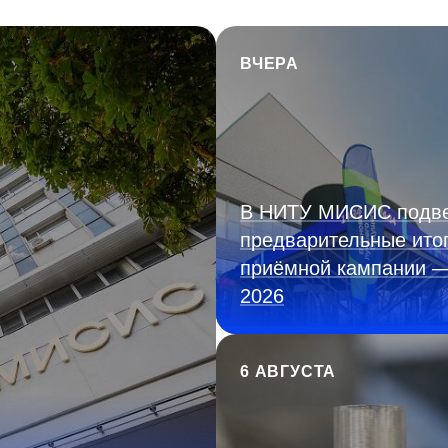
ВЧЕРА
В НИТУ МИСИС подв
предварительные ито
приёмной кампании 
2026
6 АВГУСТА