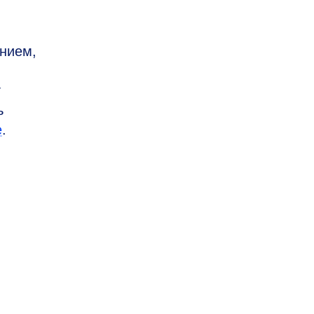
нием,
т
ь
е
.