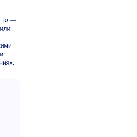
я го —
шили
кими
ми
ниях.