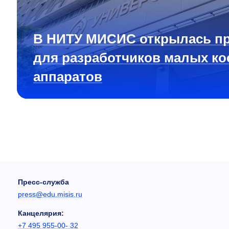
В НИТУ МИСИС открылась п
для разработчиков малых ко
аппаратов
Пресс-служба
press@edu.misis.ru
Канцелярия:
+7 495 955-00- 32