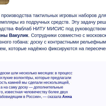
 производства тактильных игровых наборов дл
емпляры из подручных средств. Эту задачу ре
водства Фаблаб НИТУ МИСИС под руководством
нны Вакулик
. Сотрудники совместно с московс
вного гобана: доску с контрастными рельефны
ем, которые надёжно фиксируются на пересече
доски шли несколько месяцев: в процесс
оглухие волонтёры, которые предлагали
ность камней мы сделали нескользящей,
 а на саму доску — дополнительные
о, известная человечеству более двух
слабовидящим в России», — сказала
Анна