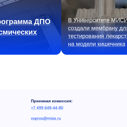
В Университете МИС
рограмма ДПО
создали мембрану дл
смических
тестирования лекарст
на модели кишечника
Приемная комиссия:
+7 499 649-44-80
vopros@misis.ru