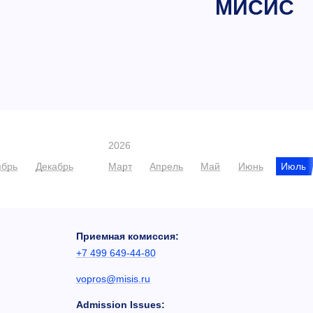
МИСИС
2026
ябрь
Декабрь
Март
Апрель
Май
Июнь
Июль
Приемная комиссия:
+7 499 649-44-80
vopros@misis.ru
Admission Issues: