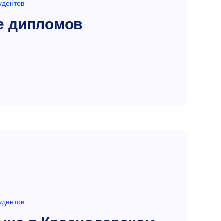
удентов
е дипломов
удентов