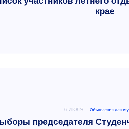
исок участников летнего отд
крае
6 ИЮЛЯ
Объявления для сту
ыборы председателя Студенч