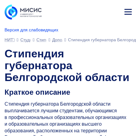
Лич
ны
Версия для слабовидящих
й
каб
НИТУ МИСИС
Студентам
Стипендии и выплаты
Дополнительные стипендиальные прогр
Стипендия губернатора Белгород
ине
т
Стипендия
губернатора
Белгородской области
Краткое описание
Стипендия губернатора Белгородской области
выплачивается лучшим студентам, обучающимся
в профессиональных образовательных организациях
и образовательных организациях высшего
образования, расположенных на территории