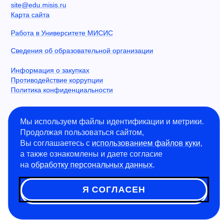
site@edu.misis.ru
Карта сайта
Работа в Университете МИСИС
Сведения об образовательной организации
Информация о закупках
Противодействие коррупции
Политика конфиденциальности
Мы используем файлы идентификации и метрики.
©
2026
Университет науки и технологий МИСИС
Продолжая пользоваться сайтом,
Вы соглашаетесь с
использованием файлов куки
,
а также ознакомлены и даете согласие
на
обработку персональных данных
.
Я СОГЛАСЕН