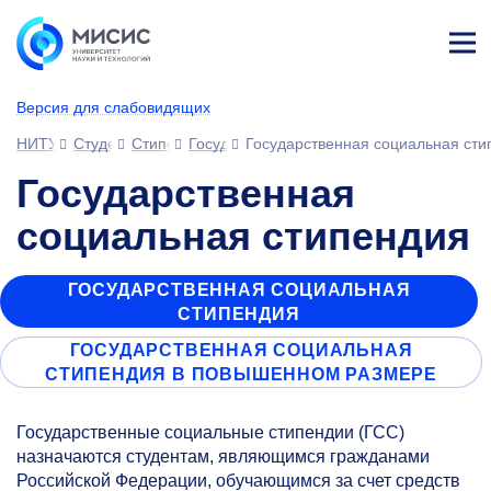
Лич
ны
Версия для слабовидящих
й
каб
НИТУ МИСИС
Студентам
Стипендии и выплаты
Государственные стипендии
Государственная социальная сти
ине
т
Государственная
социальная стипендия
ГОСУДАРСТВЕННАЯ СОЦИАЛЬНАЯ
СТИПЕНДИЯ
ГОСУДАРСТВЕННАЯ СОЦИАЛЬНАЯ
СТИПЕНДИЯ В ПОВЫШЕННОМ РАЗМЕРЕ
Государственные социальные стипендии (ГСС)
назначаются студентам, являющимся гражданами
Российской Федерации, обучающимся за счет средств