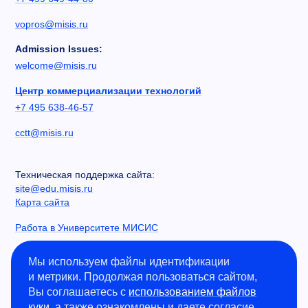
vopros@misis.ru
Admission Issues:
welcome@misis.ru
Центр коммерциализации технологий
+7 495 638-46-57
cctt@misis.ru
Техническая поддержка сайта:
site@edu.misis.ru
Карта сайта
Работа в Университете МИСИС
Сведения об образовательной организации
Мы используем файлы идентификации
и метрики. Продолжая пользоваться сайтом,
Информация о закупках
Вы соглашаетесь с
использованием файлов
Противодействие коррупции
куки
, а также ознакомлены и даете согласие
Политика конфиденциальности