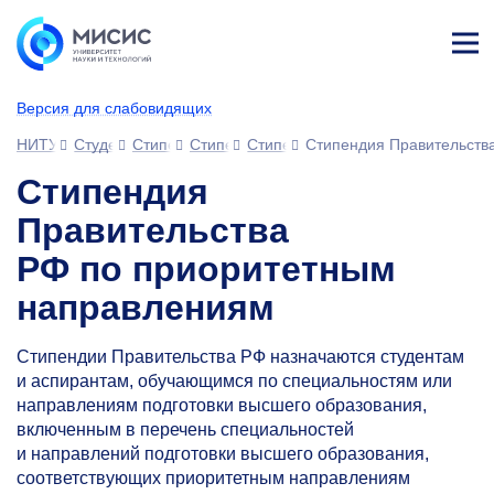
Лич
ны
Версия для слабовидящих
й
каб
НИТУ МИСИС
Студентам
Стипендии и выплаты
Стипендиальные программы Президента 
Стипендия Правительства РФ
Стипендия Правительств
ине
т
Стипендия
Правительства
РФ по приоритетным
направлениям
Стипендии Правительства РФ назначаются студентам
и аспирантам, обучающимся по специальностям или
направлениям подготовки высшего образования,
включенным в перечень специальностей
и направлений подготовки высшего образования,
соответствующих приоритетным направлениям