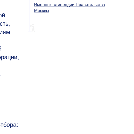
Именные стипендии Правительства
Москвы
ой
сть,
ниям
й
ерации,
а
тбора: