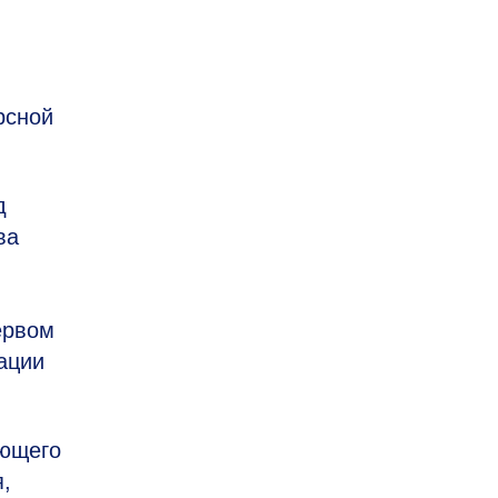
рсной
д
ва
ервом
ации
ующего
я,