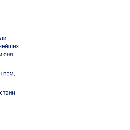
или
жнейших
 июня
ентом,
тствии