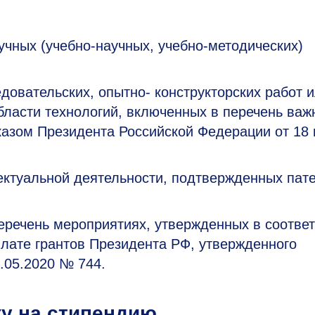
учных (учебно-научных, учебно-методических)
довательских, опытно- конструкторских работ 
бласти технологий, включенных в перечень ва
казом Президента Российской Федерации от 18
ектуальной деятельности, подтвержденных пат
еречень мероприятиях, утвержденных в соотве
плате грантов Президента РФ, утвержденного
.05.2020 № 744.
ку на стипендию