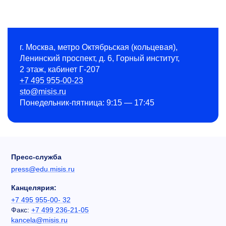
г. Москва, метро Октябрьская (кольцевая),
Ленинский проспект, д. 6, Горный институт,
2 этаж, кабинет Г-207
+7 495 955-00-23
sto@misis.ru
Понедельник-пятница: 9:15 — 17:45
Пресс-служба
press@edu.misis.ru
Канцелярия:
+7 495 955-00- 32
Факс:
+7 499 236-21-05
kancela@misis.ru