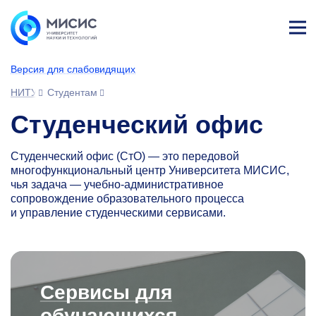
Лич
ны
Версия для слабовидящих
й
каб
НИТУ МИСИС
Студентам
ине
т
Студенческий офис
Студенческий офис (СтО) — это передовой
многофункциональный центр Университета МИСИС,
чья задача — учебно-административное
сопровождение образовательного процесса
и управление студенческими сервисами.
Сервисы для
обучающихся