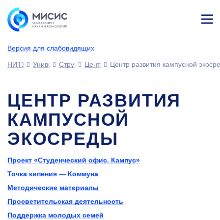
Лич
ны
Версия для слабовидящих
й
каб
НИТУ МИСИС
Университет
Структура университета
Центры
Центр развития кампусной экоср
ине
т
ЦЕНТР РАЗВИТИЯ
КАМПУСНОЙ
ЭКОСРЕДЫ
Проект «Студенческий офис. Кампус»
Точка кипения — Коммуна
Методические материалы
Просветительская деятельность
Поддержка молодых семей