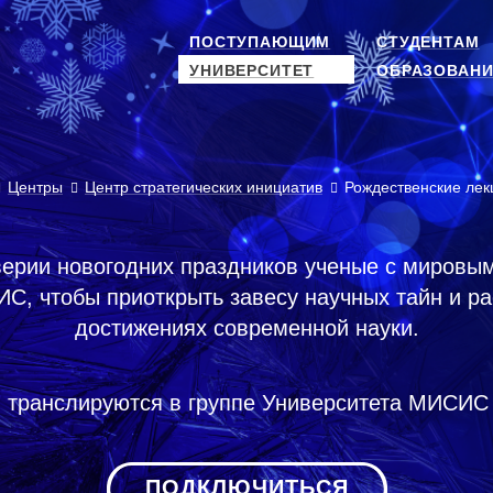
ПОСТУПАЮЩИМ
СТУДЕНТАМ
УНИВЕРСИТЕТ
ОБРАЗОВАНИ
Центры
Центр стратегических инициатив
Рождественские лек
верии новогодних праздников ученые с мировы
С, чтобы приоткрыть завесу научных тайн и ра
достижениях современной науки.
и транслируются в группе Университета МИСИС 
ПОДКЛЮЧИТЬСЯ