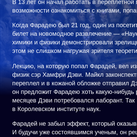
В 13 лет он начал работать в переплетной 
возможности ознакомиться с книгами, попа
Когда Фарадею был 21 год, один из посети
билет на новомодное развлечение — «Наук
химики и физики демонстрировали зрелищ
этом не слишком нагружая зрителя теорети
Лекцию, на которую попал Фарадей, вел и
физик сэр Хамфри Дэви. Майкл законспект
переплел и в кожаной обложке отправил Дэ
он предложит Фарадею хоть какую‑нибудь р
месяцев Дэви потребовался лаборант. Так
в Королевском институте наук.
Фарадей не забыл эффект, который оказыв
И будучи уже состоявшимся ученым, он ре