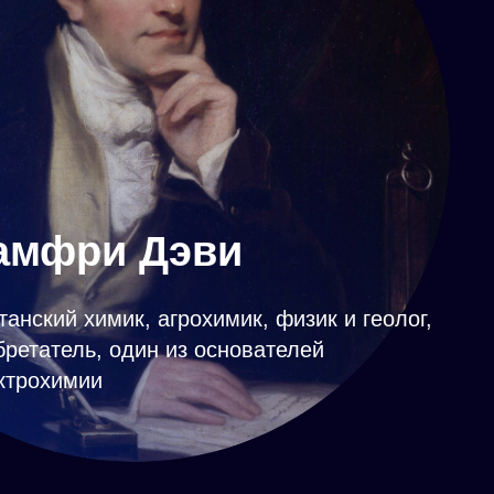
амфри Дэви
танский химик, агрохимик, физик и геолог,
бретатель, один из основателей
ктрохимии