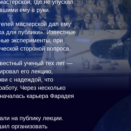
мастерской, где не упускал
вшими ему в руки.
телей мастерской дал ему
а для публики». Известные
ные эксперименты, при
ческой стороной вопроса.
звестный ученый тех лет —
ировал его лекцию,
ви с надеждой, что
аботу. Через несколько
 началась карьера Фарадея
али на публику лекции.
шил организовать