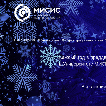
НИТУ МИСИС
Университет
Структура университета
Каждый год в предд
в Университете МИСИ
Все лекци