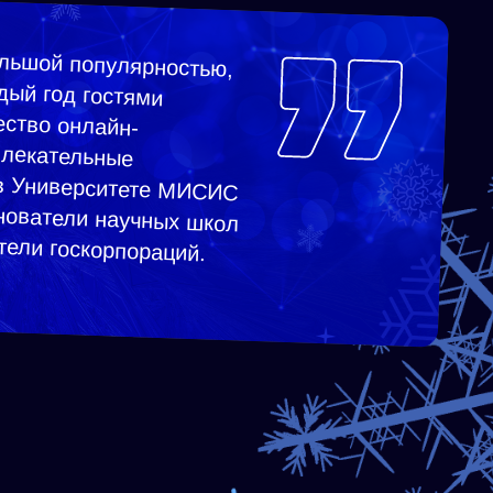
ольшой популярностью,
 каждый год гостями
 количество онлайн-
на. Увлекательные
 в Университете МИСИС
нователи научных школ
тели госкорпораций.