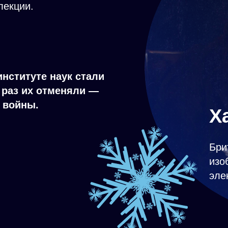
лекции.
нституте наук стали
 раз их отменяли —
 войны.
Х
Бри
изо
эле