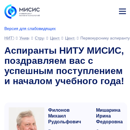
Лич
ны
Версия для слабовидящих
й
каб
НИТУ МИСИС
Университет
Структура университета
Центры
Центр подготовки кадров высшей
Первокурснику аспирант
ине
т
Аспиранты НИТУ МИСИС,
поздравляем вас с
успешным поступлением
и началом учебного года!
Филонов
Мишарина
Михаил
Ирина
Рудольфович
Федоровна