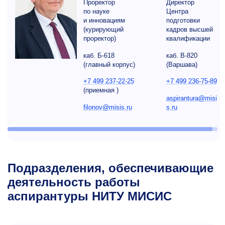
Проректор
Директор
по науке
Центра
и инновациям
подготовки
(курирующий
кадров высшей
проректор)
квалификации
каб. Б-618
каб. В-820
(главный корпус)
(Варшава)
+7 499 237-22-25
+7 499 236-75-89
(приемная )
aspirantura@misi
filonov@misis.ru
s.ru
Подразделения, обеспечивающие
деятельность работы
аспирантуры НИТУ МИСИС