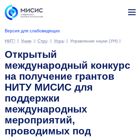
Лич
ны
Версия для слабовидящих
й
каб
НИТУ МИСИС
Университет
Структура университета
Управления
Управление науки (УН)
ине
т
Открытый
международный конкурс
на получение грантов
НИТУ МИСИС для
поддержки
международных
мероприятий,
проводимых под