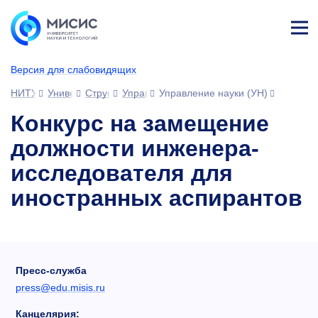
Лич
ны
Версия для слабовидящих
й
каб
НИТУ МИСИС
Университет
Структура университета
Управления
Управление науки (УН)
ине
т
Конкурс на замещение
должности инженера-
исследователя для
иностранных аспирантов
Пресс-служба
press@edu.misis.ru
Канцелярия: