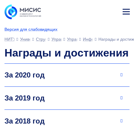
Лич
ны
Версия для слабовидящих
й
каб
НИТУ МИСИС
Университет
Структура университета
Управления
Управление науки (УН)
Информационно-маркети
Награды и дости
ине
т
Награды и достижения
За 2020 год
За 2019 год
За 2018 год