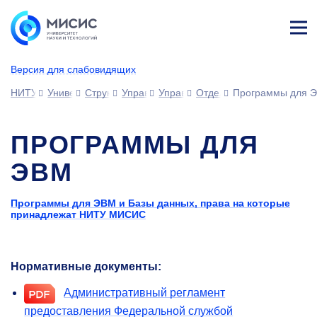
Лич
ны
Версия для слабовидящих
й
каб
НИТУ МИСИС
Университет
Структура университета
Управления
Управление науки (УН)
Отдел интеллектуальной 
Программы для 
ине
т
ПРОГРАММЫ ДЛЯ
ЭВМ
Программы для ЭВМ и Базы данных, права на которые
принадлежат НИТУ МИСИС
Нормативные документы:
Административный регламент
предоставления Федеральной службой