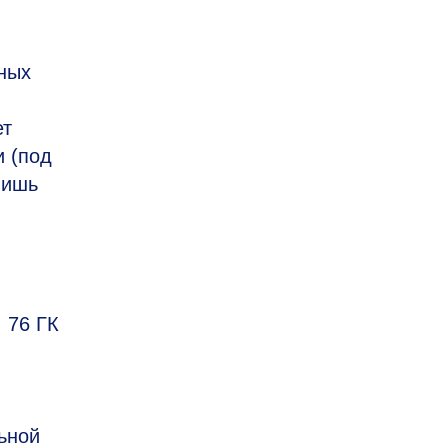
ных
ет
и (под
лишь
 76 ГК
ьной