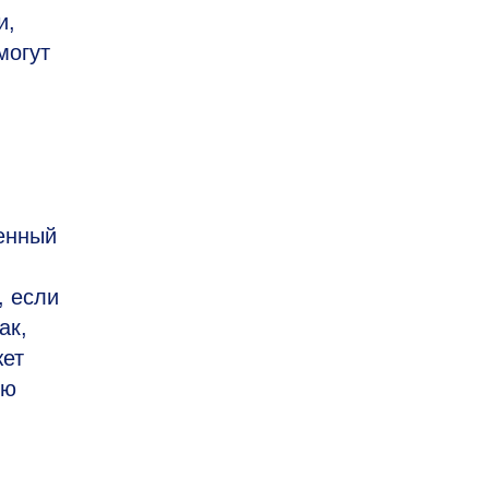
и,
могут
ленный
, если
ак,
жет
лю