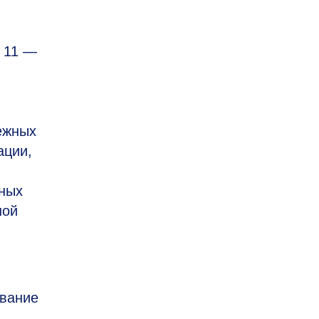
и 11 —
ежных
ации,
нных
ной
ование