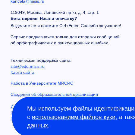
kancela@misis.ru
119049, Москва, Ленинский пр-кт, д. 4, стр. 1
Бета-версия. Нашли опечатку?
Выделите ее и нажмите Ctrl+Enter. Спасибо за участие!
Сервис предназначен только для отправки сообщений
об орфографических и пунктуационных ошибках.
Техническая поддержка сайта:
site@edu.misis.ru
Карта сайта
Работа в Университете МИСИС
Сведения об образовательной организации
Информация о закупках
Мы используем файлы идентификации
Противодействие коррупции
с
использованием файлов куки
, а та
Политика конфиденциальности
данных
.