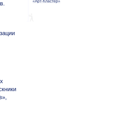
«Арт-Кластер»
в.
изации
х
скники
в»,