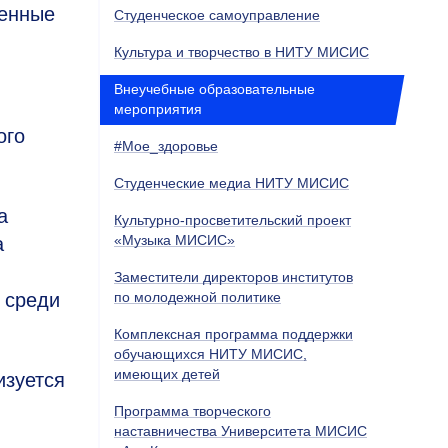
ленные
Студенческое самоуправление
Культура и творчество в НИТУ МИСИС
Внеучебные образовательные
мероприятия
ого
#Мое_здоровье
Студенческие медиа НИТУ МИСИС
а
Культурно-просветительский проект
«Музыка МИСИС»
а
Заместители директоров институтов
 среди
по молодежной политике
Комплексная программа поддержки
обучающихся НИТУ МИСИС,
имеющих детей
изуется
Программа творческого
наставничества Университета МИСИС