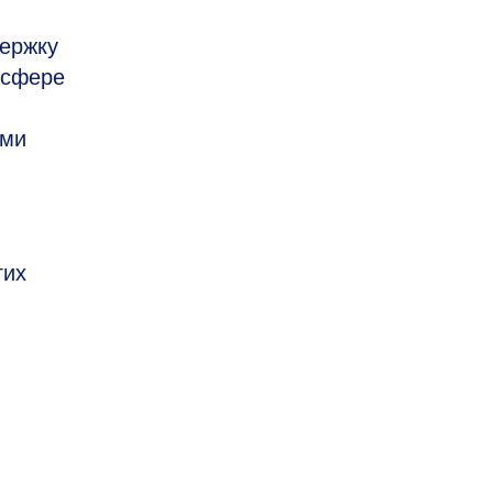
держку
 сфере
ами
гих