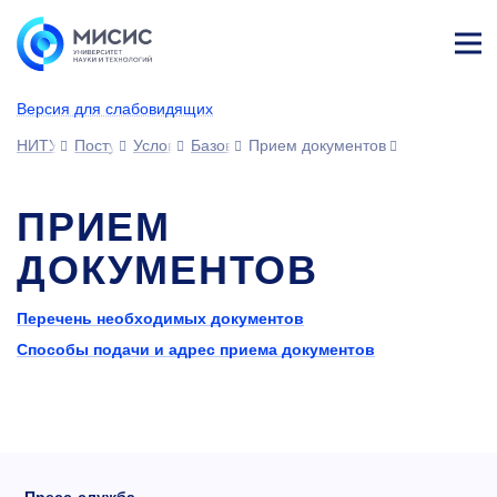
Лич
ны
Версия для слабовидящих
й
каб
НИТУ МИСИС
Поступающим
Условия приема
Базовое высшее образование
Прием документов
ине
т
ПРИЕМ
ДОКУМЕНТОВ
Перечень необходимых документов
Способы подачи и адрес приема документов