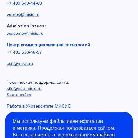
+7 499 649-44-80
vopros@misis.ru
Admission Issues:
welcome@misis.ru
Центр коммерциализации технологий
+7 495 638-46-57
cctt@misis.ru
Техническая поддержка сайта:
site@edu.misis.ru
Карта сайта
Работа в Университете МИСИС
Сведения об образовательной организации
Мы используем файлы идентификации
и метрики. Продолжая пользоваться сайтом,
Информация о закупках
Вы соглашаетесь с
использованием файлов
Противодействие коррупции