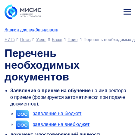
Лич
ны
Версия для слабовидящих
й
каб
НИТУ МИСИС
Поступающим
Условия приема
Базовое высшее образование
Прием документов
Перечень необходимых д
ине
т
Перечень
необходимых
документов
Заявление о приеме на обучение
на имя ректора
о приеме (формируется автоматически при подаче
документов);
заявление на бюджет
заявление на внебюджет
документ, удостоверяющий личность,