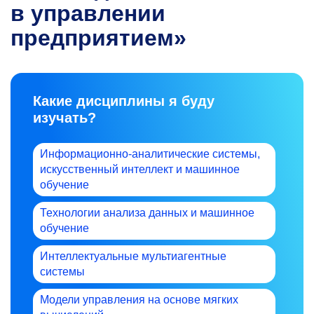
в управлении
предприятием»
Какие дисциплины я буду
изучать?
Информационно-аналитические системы,
искусственный интеллект и машинное
обучение
Технологии анализа данных и машинное
обучение
Интеллектуальные мультиагентные
системы
Модели управления на основе мягких