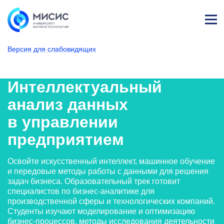
Лич
ны
Версия для слабовидящих
й
каб
НИТУ МИСИС
Поступающим
Условия приема
Базовое высшее образование
Направления подготовки
Бизнес-информатика
Интеллектуальны
ине
т
Интеллектуальный
анализ данных
в управлении
предприятием
Освойте искусственный интеллект, машинное обучение
и передовые методы работы с данными для решения
задач бизнеса. Образовательный трек готовит
специалистов по бизнес-аналитике для
производственной сферы и технологических компаний.
Студенты изучают моделирование и оптимизацию
бизнес-процессов, методы исследования деятельности