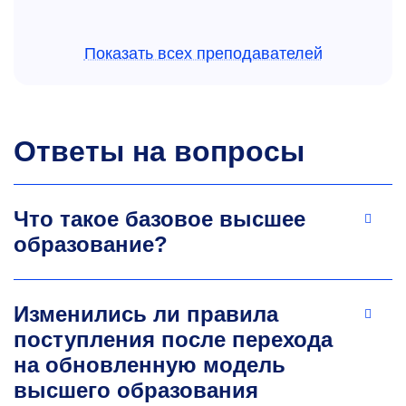
Показать всех преподавателей
Ответы на вопросы
Александр Сергеевич Лямин
К.э.н., доцент кафедры бизнес-информатики
Что такое базовое высшее
и систем управления производством
образование?
Специалист в области экономики и управления
предприятием. Более 10 лет
профессиональной деятельности
Изменились ли правила
в государственных и коммерческих
организациях, включая Минпросвещения
поступления после перехода
России, ГКУ «Инфогород» и ведущие ИТ-
на обновленную модель
компании. Имеет практический опыт
высшего образования
разработки, внедрения и развития цифровых