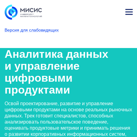
Лич
ны
Версия для слабовидящих
й
каб
НИТУ МИСИС
Поступающим
Условия приема
Базовое высшее образование
Направления подготовки
Бизнес-информатика
Аналитика данны
ине
т
Аналитика данных
и управление
цифровыми
продуктами
Освой проектирование, развитие и управление
цифровыми продуктами на основе реальных рыночных
данных. Трек готовит специалистов, способных
анализировать пользовательское поведение,
оценивать продуктовые метрики и принимать решения
о развитии корпоративных информационных систем,