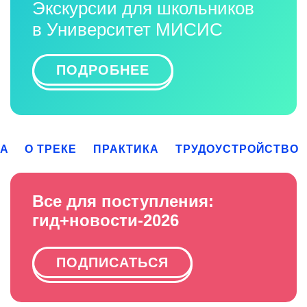
Экскурсии для школьников
в Университет МИСИС
ПОДРОБНЕЕ
КА
О ТРЕКЕ
ПРАКТИКА
ТРУДОУСТРОЙСТВО
Все для поступления:
гид+новости-2026
ПОДПИСАТЬСЯ