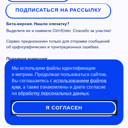
ПОДПИСАТЬСЯ НА РАССЫЛКУ
Бета-версия. Нашли опечатку?
Выделите ее и нажмите Ctrl+Enter. Спасибо за участие!
Сервис предназначен только для отправки сообщений
об орфографических и пунктуационных ошибках.
Приемная комиссия:
+7 499 649-44-80
Мы используем файлы идентификации
и метрики. Продолжая пользоваться сайтом,
vopros@misis.ru
Вы соглашаетесь с
использованием файлов
Admission Issues:
куки
, а также ознакомлены и даете согласие
на
обработку персональных данных
.
welcome@misis.ru
Центр коммерциализации технологий
Я СОГЛАСЕН
+7 495 638-46-57
cctt@misis.ru