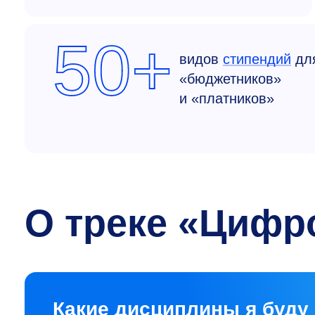
50+
видов
стипендий
дл
«бюджетников»
и «платников»
О треке «Цифр
Какие дисциплины я буду