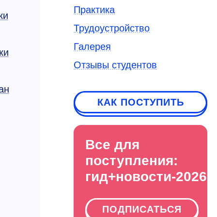
Ольга
Практика
ки
Тарасовна
Трудоустройство
Семчишина
Галерея
ки
К.э.н., доцент
Отзывы студентов
кафедры
ан
экономики
КАК ПОСТУПИТЬ
+7 495 638-46-48
shipkova.ot@misis
.ru
Все для
поступления:
гид+новости-2026
ПОДПИСАТЬСЯ