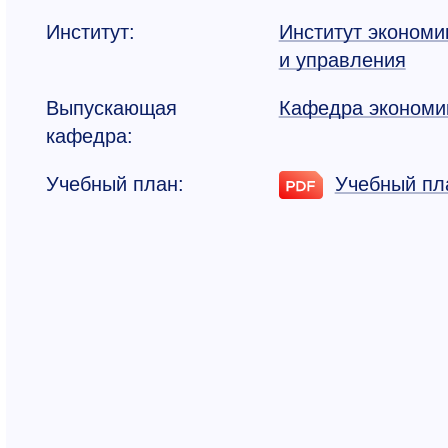
Институт:
Институт экономи
Евгения
и управления
Николаевна
Выпускающая
Кафедра экономи
Елисеева
кафедра:
К.э.н., доцент,
Учебный план:
Учебный пл
заведующий
кафедрой
экономики
+7 495 955-01-25
eliseeva.en@misis
.ru