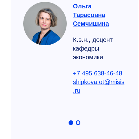
Ольга
Тарасовна
Семчишина
вна
К.э.н., доцент
кафедры
цент,
экономики
ий
+7 495 638-46-48
и
shipkova.ot@misis
.ru
5-01-25
en@misis