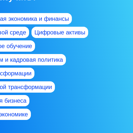
ая экономика и финансы
вой среде
Цифровые активы
ое обучение
 и кадровая политика
нсформации
вой трансформации
я бизнеса
экономике