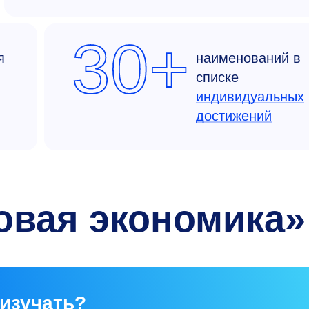
30+
я
наименований в
списке
индивидуальных
достижений
овая экономика»
 изучать?