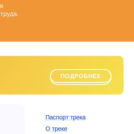
ов
труда.
ПОДРОБНЕЕ
Паспорт трека
ель трека
О треке