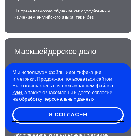
На треке возможно обучение как с углубленным
изучением английского языка, так и без.
Маркшейдерское дело
Хотите стать незаменимым специалистом для
Мы используем файлы идентификации
строительных, горнодобывающих
и метрики. Продолжая пользоваться сайтом,
и нефтегазовых предприятий? Инженер-
Вы соглашаетесь с
использованием файлов
маркшейдер осуществляет планирование
куки
, а также ознакомлены и даете согласие
и контроль всех этапов строительства
на
обработку персональных данных
.
подземных сооружений и добычи полезных
ископаемых, используя современные
Я СОГЛАСЕН
электронные и лазерные приборы, цифровые
инструменты, беспилотные летательные
аппарат (БПЛА), GNSS (спутниковое)
оборудование, компьютерные программы