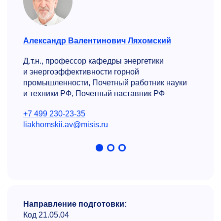
Александр Валентинович Ляхомский
Макси
титута
Д.т.н., профессор кафедры энергетики
Д.т.н
и энергоэффективности горной
обору
промышленности, Почетный работник науки
экспе
и техники РФ, Почетный наставник РФ
+7 49
+7 499 230-23-35
rahuti
liakhomskii.av@misis.ru
Направление подготовки:
Код 21.05.04