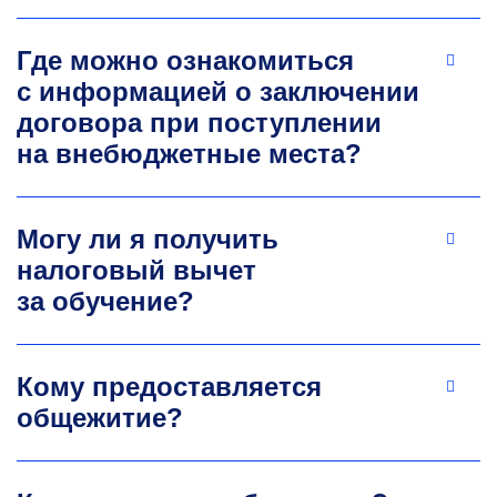
Область научных интересов: гидропривод
горных машин и оборудования, эргономика
горных машин и оборудования.
Где можно ознакомиться
+7 499 230-24-43
с информацией о заключении
Krivenko.ae@misis.ru
договора при поступлении
на внебюджетные места?
Могу ли я получить
налоговый вычет
за обучение?
Василий Владимирович
Зотов
Кому предоставляется
общежитие?
К.т.н., и.о. заведующего
кафедрой горного
оборудования, транспорта и машино­строения
Область научных интересов: подъёмные
установки.