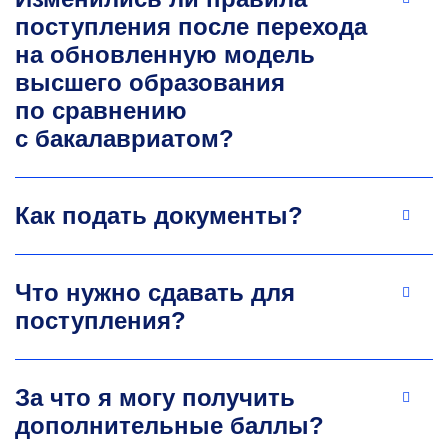
проектирования систем электроснабжения.
поступления после перехода
Число публикаций за последние 5 лет — 18.
Число публикаций в ядре РИНЦ за последние
на обновленную модель
5 лет — 8.
высшего образования
+7 499 230-23-35
по сравнению
plaschanskiy.la@misis.ru
с бакалавриатом?
Как подать документы?
Что нужно сдавать для
поступления?
Александр Евгеньевич
Кривенко
За что я могу получить
К.т.н., доцент
кафедры горного оборудования,
транспорта и машино­строения
дополнительные баллы?