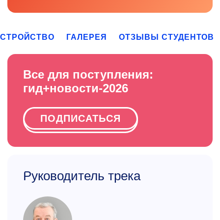
УСТРОЙСТВО
ГАЛЕРЕЯ
ОТЗЫВЫ СТУДЕНТОВ
Все для поступления:
гид+новости-2026
ПОДПИСАТЬСЯ
Руководитель трека
Зав