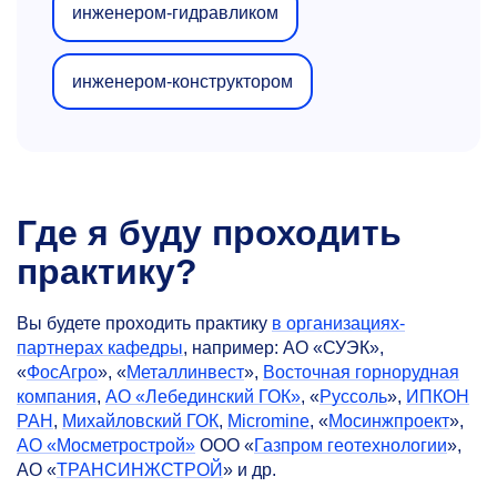
инженером-гидравликом
инженером-конструктором
Где я буду проходить
практику?
Вы будете проходить практику
в организациях-
партнерах кафедры
, например: АО «СУЭК»,
«
ФосАгро
», «
Металлинвест
»,
Восточная горнорудная
компания
,
АО «Лебединский ГОК»
, «
Руссоль
»,
ИПКОН
РАН
,
Михайловский ГОК
,
Micromine
, «
Мосинжпроект
»,
АО «Мосметрострой»
ООО «
Газпром геотехнологии
»,
АО «
ТРАНСИНЖСТРОЙ
» и др.