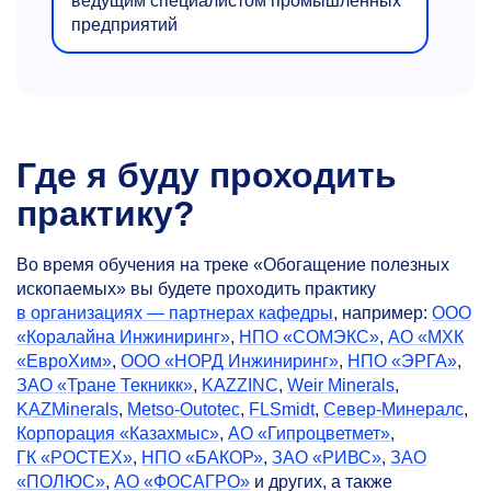
ведущим специалистом промышленных
предприятий
Где я буду проходить
практику?
Во время обучения на треке «Обогащение полезных
ископаемых» вы будете проходить практику
в организациях — партнерах кафедры
, например:
ООО
«Коралайна Инжиниринг»
,
НПО «СОМЭКС»
,
АО «МХК
«ЕвроХим»
,
ООО «НОРД Инжиниринг»
,
НПО «ЭРГА»
,
ЗАО «Тране Текникк»
,
KAZZINC
,
Weir Minerals
,
KAZMinerals
,
Metso-Outotec
,
FLSmidt
,
Север-Минералс
,
Корпорация «Казахмыс»
,
АО «Гипроцветмет»
,
ГК «РОСТЕХ»
,
НПО «БАКОР»
,
ЗАО «РИВС»
,
ЗАО
«ПОЛЮС»
,
АО «ФОСАГРО»
и других, а также