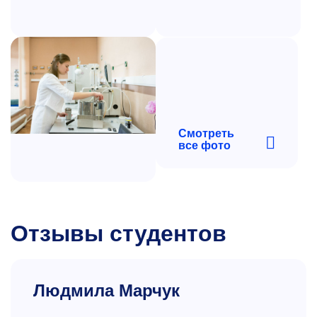
+7 499 230-24-46
shekhirev.dv@misis.ru
Смотреть
все фото
Отзывы студентов
Людмила Марчук