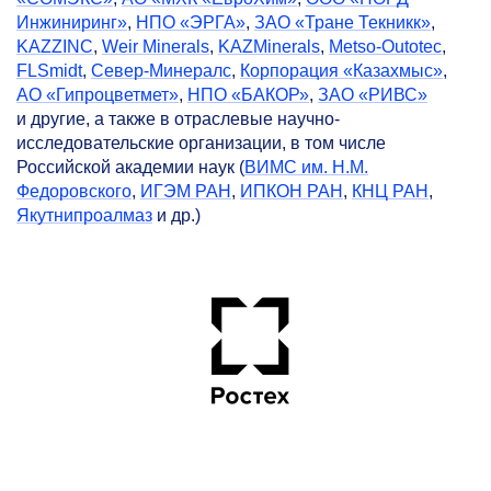
Инжиниринг»
,
НПО «ЭРГА»
,
ЗАО «Тране Текникк»
,
KAZZINC
,
Weir Minerals
,
KAZMinerals
,
Metso-Outotec
,
FLSmidt
,
Север-Минералс
,
Корпорация «Казахмыс»
,
АО «Гипроцветмет»
,
НПО «БАКОР»
,
ЗАО «РИВС»
и другие, а также в отраслевые научно-
исследовательские организации, в том числе
Российской академии наук (
ВИМС им. Н.М.
Федоровского
,
ИГЭМ РАН
,
ИПКОН РАН
,
КНЦ РАН
,
Якутнипроалмаз
и др.)