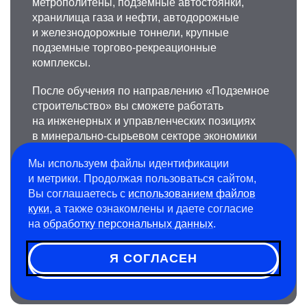
метрополитены, подземные автостоянки,
хранилища газа и нефти, автодорожные
и железнодорожные тоннели, крупные
подземные торгово-рекреационные
комплексы.
После обучения по направлению «Подземное
строительство» вы сможете работать
на инженерных и управленческих позициях
в минерально-сырьевом секторе экономики
или стать экспертом в области строительства
Мы используем файлы идентификации
городских подземных сооружений и шахт,
и метрики. Продолжая пользоваться сайтом,
рудников и других горнопромышленных
Вы соглашаетесь с
использованием файлов
предприятий.
куки
, а также ознакомлены и даете согласие
на
обработку персональных данных
.
Срок обучения на треке составляет 6 лет.
На треке возможно обучение как с углубленным
Я СОГЛАСЕН
изучением английского языка, так и без.