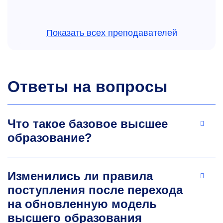
Показать всех преподавателей
Ответы на вопросы
Александр Александрович
Николаев
Что такое базовое высшее
К.т.н., доцент, ученый секретарь
кафедры
образование?
обогащения и переработки полезных
ископаемых и техногенного сырья
Профессиональной сферой деятельности
Изменились ли правила
являются процессы, аппараты и технологии
поступления после перехода
обогащения руд цветных металлов,
обезвоживания продуктов обогащения
на обновленную модель
минерального сырья, стандартизации и
высшего образования
сертификации, методы исследования,