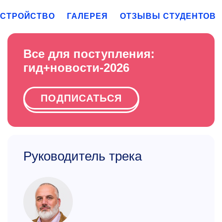
УСТРОЙСТВО
ГАЛЕРЕЯ
ОТЗЫВЫ СТУДЕНТОВ
Все для поступления:
гид+новости-2026
ПОДПИСАТЬСЯ
Руководитель трека