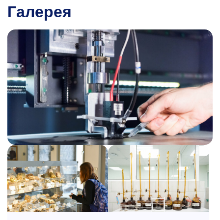
Галерея
Дмитрий Витальевич
Шехирев
К.т.н., с.н.с., доцент
кафедры обогащения
и переработки полезных ископаемых
и техногенного сырья
Профессиональной сферой деятельности
являются процессы, аппараты и технологии
флотационного и гравитационного
обогащения руд, контроля и опробования
технологического процесса, моделирования
процессов и схем обогащения минерального
сырья. Имеет большой опыт
исследовательской, учебно-методической и
экспертной работы, технологической работы
на обогатительных фабриках, опыт подготовки
российских и международных магистров и
аспирантов, а также опыт управленческой
деятельности.