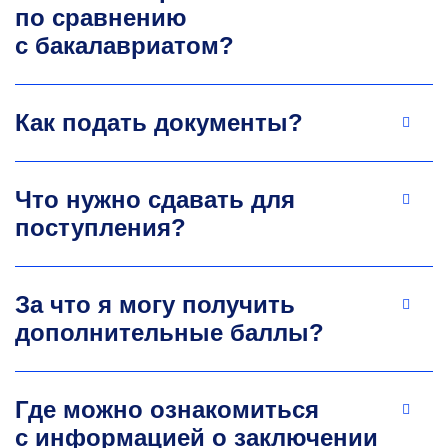
по сравнению
термодинамического моделирования. Имеет
с бакалавриатом?
большой опыт исследовательской и учебно-
методической работы, а также опыт подготовки
российских и международных магистров и
аспирантов.
Как подать документы?
+7 499 230-24-46
nikolaev@misis.ru
Что нужно сдавать для
поступления?
За что я могу получить
дополнительные баллы?
Елена Леонидовна Чантурия
Где можно ознакомиться
Д.т.н., профессор
кафедры обогащения
и переработки полезных ископаемых
с информацией о заключении