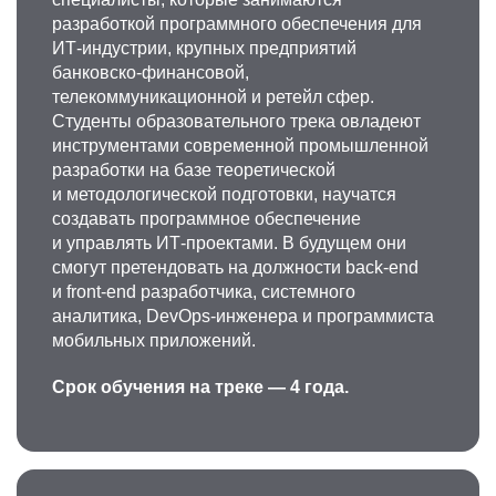
разработкой программного обеспечения для
+7 499 230-26-33
ИТ-индустрии, крупных предприятий
nvmokrova@misis.ru
банковско-финансовой,
телекоммуникационной и ретейл сфер.
Студенты образовательного трека овладеют
инструментами современной промышленной
разработки на базе теоретической
и методологической подготовки, научатся
создавать программное обеспечение
и управлять ИТ-проектами. В будущем они
смогут претендовать на должности back-end
Артур Бунтавович Ваттана
и front-end разработчика, системного
аналитика, DevOps-инженера и программиста
Старший преподаватель кафедры
мобильных приложений.
инфокоммуникационных технологий
Область научных интересов: прикладные
Срок обучения на треке — 4 года.
пакеты моделирования, автоматизация
измерений в информационно-измерительных
системах, микроэлектроника,
светоизлучающие полупроводниковые