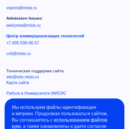
vopros@misis.ru
Admission Issues:
welcome@misis.ru
Центр коммерциализации технологий
+7 495 638-46-57
cctt@misis.ru
Техническая поддержка сайта:
site@edu.misis.ru
Карта сайта
Работа в Университете МИСИС
Сведения об образовательной организации
Мы используем файлы идентификации
и метрики. Продолжая пользоваться сайтом,
Информация о закупках
Вы соглашаетесь с
использованием файлов
Противодействие коррупции
куки
, а также ознакомлены и даете согласие
Политика конфиденциальности