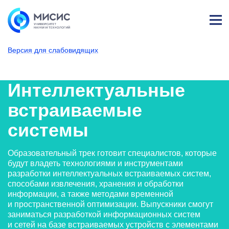
Лич
ны
Версия для слабовидящих
й
каб
НИТУ МИСИС
Поступающим
Условия приема
Базовое высшее образование
Направления подготовки
Информационные системы
Интеллектуальны
ине
т
Интеллектуальные
встраиваемые
системы
Образовательный трек готовит специалистов, которые
будут владеть технологиями и инструментами
разработки интеллектуальных встраиваемых систем,
способами извлечения, хранения и обработки
информации, а также методами временной
и пространственной оптимизации. Выпускники смогут
заниматься разработкой информационных систем
и сетей на базе встраиваемых устройств с элементами