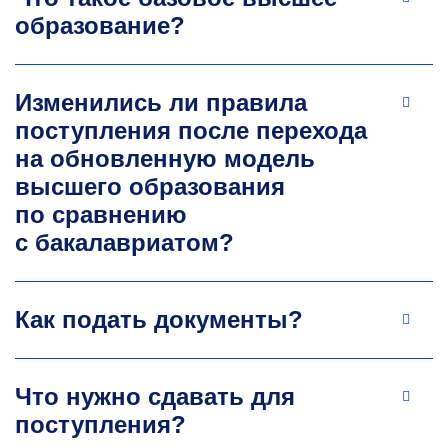
инфокоммуникационных технологий
образование?
Разработчик бортового метеорологического
оборудования. Принимал участие в создании
и вводе в эксплуатацию транкинговых
Изменились ли правила
и конвенциональных систем радиосвязи.
Соавтор онлайн-курса «Электротехника
поступления после перехода
и электроника» на платформе «Открытое
на обновленную модель
образование». Область научных интересов:
высшего образования
информационная безопасность, каналы утечки
по сравнению
информации, цифровая электроника.
с бакалавриатом?
+7 499 230-24-39
baharov@misis.ru
Как подать документы?
Что нужно сдавать для
поступления?