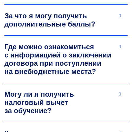
Сергей Игоревич Буянов
За что я могу получить
Старший преподаватель кафедры
дополнительные баллы?
инфокоммуникационных технологий
Эксперт в области схемотехники аналоговых
и цифровых устройств, в том числе
Где можно ознакомиться
с использованием микроконтроллеров.
Разработчик электронных плат с помощью
с информацией о заключении
систем автоматизированного проектирования
договора при поступлении
PCAD, OrCAD, Altium. Научные интересы
на внебюджетные места?
находятся в области акустических
расходомеров и анемометрии.
+7 (499) 230-26-33
Могу ли я получить
buyanov.si@misis.ru
налоговый вычет
за обучение?