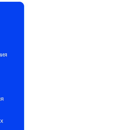
ния
ия
ых