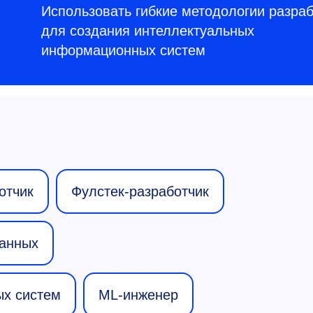
Использовать гибкие методологии разра
для создания интеллектуальных
информационных систем
отчик
Фулстек-разработчик
данных
ых систем
ML-инженер