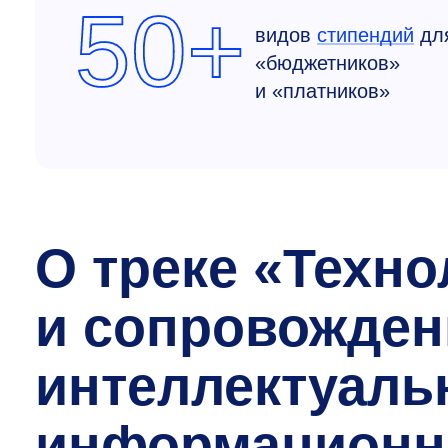
50+
видов
стипендий
дл
«бюджетников»
и «платников»
О треке «Техно
и сопровожден
интеллектуаль
информационн