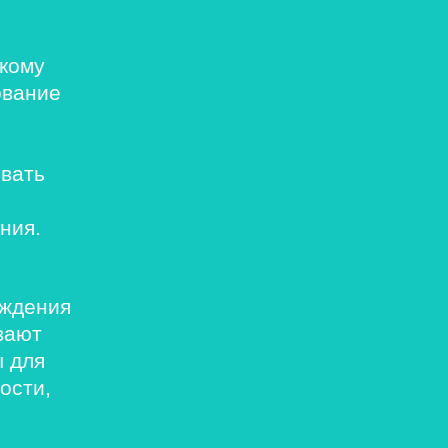
окому
ование
овать
ния.
ождения
вают
ы для
ости,