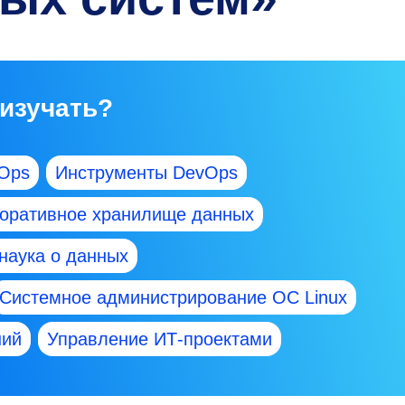
 изучать?
vOps
Инструменты DevOps
оративное хранилище данных
наука о данных
Системное администрирование ОС Linux
ний
Управление ИТ-проектами