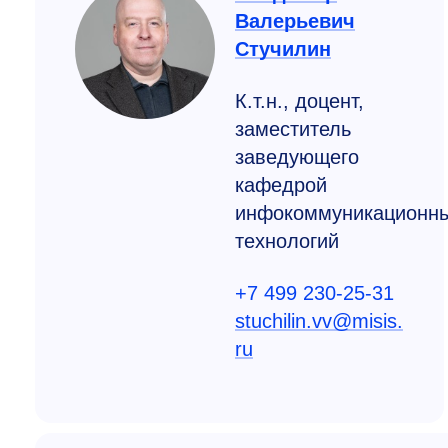
Валерьевич
Стучилин
К.т.н., доцент,
заместитель
заведующего
кафедрой
инфокоммуникационн
технологий
+7 499 230-25-31
stuchilin.vv@misis.
ru