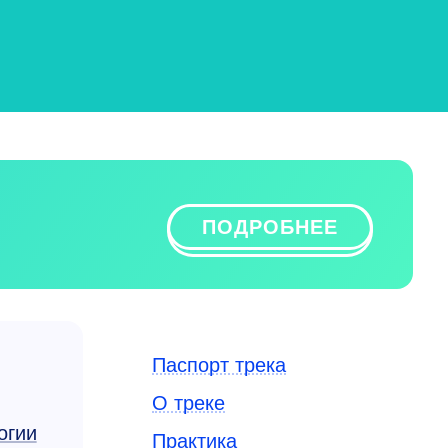
ПОДРОБНЕЕ
Паспорт трека
О треке
огии
Практика