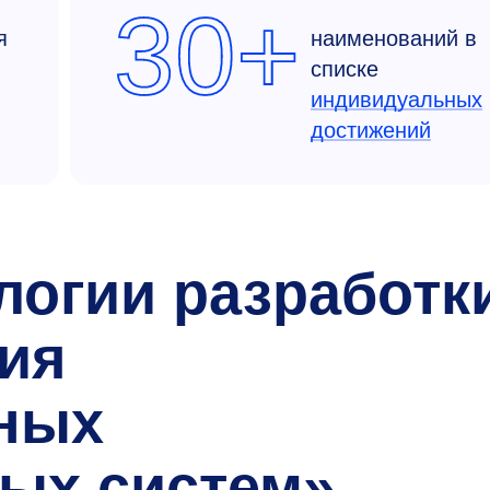
30+
я
наименований в
списке
индивидуальных
достижений
логии разработк
ия
ных
ых систем»