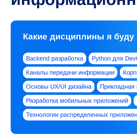
Какие дисциплины я буду
Backend разработка
Python для De
Каналы передачи информации
Корп
Основы UX/UI дизайна
Прикладная 
Разработка мобильных приложений
Технологии распределенных приложе