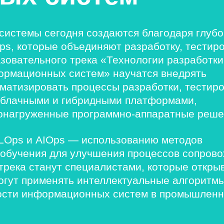
системы сегодня создаются благодаря глуб
s, которые объединяют разработку, тестир
зовательного трека «Технологии разработки
ормационных систем» научатся внедрять
оматизировать процессы разработки, тестир
 облачными и гибридными платформами,
онагруженные программно-аппаратные реше
LOps и AIOps — использованию методов
 обучения для улучшения процессов сопров
трека станут специалистами, которые откры
огут применять интеллектуальные алгоритм
ости информационных систем в промышленн