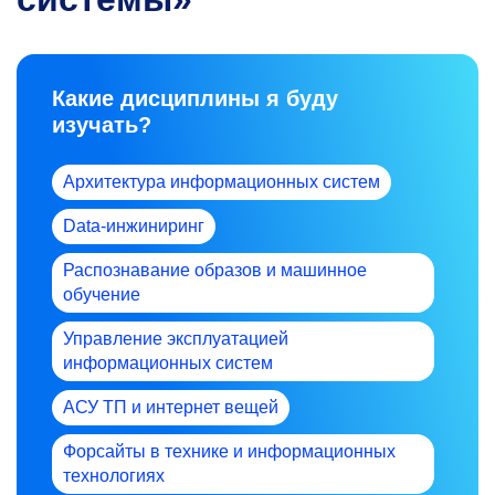
Какие дисциплины я буду
изучать?
Архитектура информационных систем
Data-инжиниринг
Распознавание образов и машинное
обучение
Управление эксплуатацией
информационных систем
АСУ ТП и интернет вещей
Форсайты в технике и информационных
технологиях