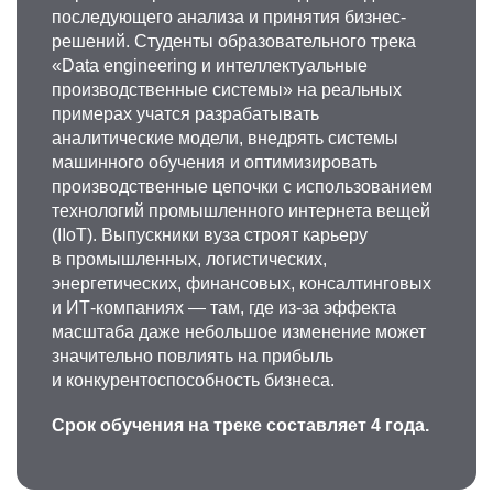
последующего анализа и принятия бизнес-
замкнутого цикла и экологически
решений. Студенты образовательного трека
ориентированных технологических решений.
«Data engineering и интеллектуальные
Имеет международные сертификаты IELTS,
производственные системы» на реальных
TOEIC, участник программ профессионального
примерах учатся разрабатывать
развития в ведущих учебных центрах, таких
аналитические модели, внедрять системы
как Университет Айовы и Кембриджский
машинного обучения и оптимизировать
университет. Успешно интегрирует
производственные цепочки с использованием
международные стандарты и инновационные
технологий промышленного интернета вещей
практики в образовательный процесс.
(IIoT). Выпускники вуза строят карьеру
+7 495 955-01-25
в промышленных, логистических,
nshmeleva@misis.ru
энергетических, финансовых, консалтинговых
и ИТ-компаниях — там, где из-за эффекта
масштаба даже небольшое изменение может
значительно повлиять на прибыль
и конкурентоспособность бизнеса.
Срок обучения на треке составляет 4 года.