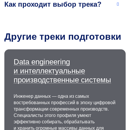
биотехнологических лекарственных
Как проходит выбор трека?
препаратов.
Другие треки подготовки
Data engineering
Надежда Васильевна
и интеллектуальные
Шмелева
производственные системы
Д.э.н., доцент, профессор кафедры цифрового
менеджмента и инноватики
Инженер данных — одна из самых
востребованных профессий в эпоху цифровой
Эксперт в области устойчивого развития,
трансформации современных производств.
экологической и индустриальной интеграции,
Специалисты этого профиля умеют
инновационных экосистем и стратегии
эффективно собирать, обрабатывать
ресурсной эффективности. Специализируется
и хранить огромные массивы данных для
на формировании новых концепций экономики