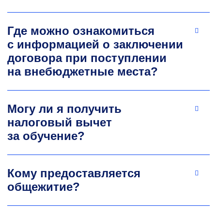
человека и животных.
Где можно ознакомиться
с информацией о заключении
договора при поступлении
на внебюджетные места?
Могу ли я получить
Екатерина Петровна
налоговый вычет
Лазарева
за обучение?
Руководитель инновационных проектов
крупной производственной фармацевтической
компании
Кому предоставляется
Эксперт в области биотехнологий
общежитие?
и управления. Отвечает за разработку
и регистрацию, планирование и дизайн
доклинических и клинических исследований