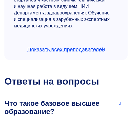
и научная работа в ведущем НИИ
Департамента здравоохранения. Обучение
и специализация в зарубежных экспертных
медицинских учреждениях.
Показать всех преподавателей
Ответы на вопросы
Юлия Федорова
Генеральный директор EdTech компании,
Что такое базовое высшее
юрист-консультант
образование?
Практикующий отраслевой эксперт в области
регуляторики, патентного права и управления
рисками. Более 20 лет опыта в качестве