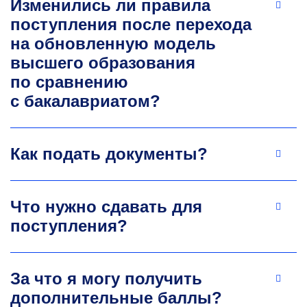
Изменились ли правила
юридического директора в международных
компаниях-производителях медицинского
поступления после перехода
оборудования и лекарственных препаратов.
на обновленную модель
высшего образования
по сравнению
с бакалавриатом?
Как подать документы?
Рустам Какаджанович
Бердиев
Что нужно сдавать для
поступления?
К.б.н., директор учебно-научного центра
по реабилитации диких животных
биологического факультета МГУ им. М.В.
Ломоносова
За что я могу получить
Исследователь, автор обучающих курсов
дополнительные баллы?
и статей в области эпилепсии и физиологии