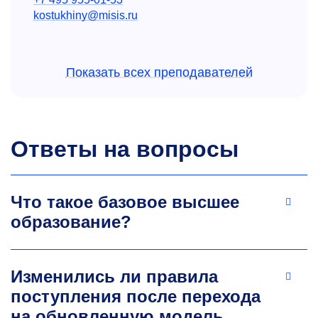
kostukhiny@misis.ru
Показать всех преподавателей
Ответы на вопросы
Олег Викторович Кондраков
Д.э.н., доцент, профессор кафедры
Что такое базовое высшее
промышленного менеджмента
образование?
Специалист по обеспечению устойчивости
экономических систем. Научные интересы:
природно-промышленные экосистемы,
Изменились ли правила
управление промышленными системами.
поступления после перехода
kondrakov.ov@misis.ru
на обновленную модель