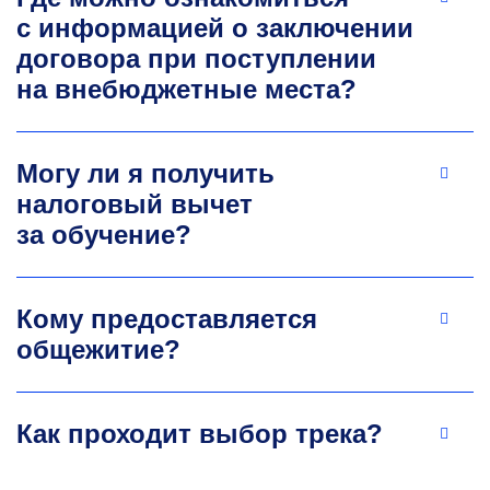
skryabin.oo@misis.ru
с информацией о заключении
договора при поступлении
на внебюджетные места?
Могу ли я получить
налоговый вычет
за обучение?
Татьяна Олеговна Толстых
Д.э.н., профессор кафедры промышленного
менеджмента
Кому предоставляется
Член диссертационного совета НИТУ МИСИС,
общежитие?
Главный редактор журнала «Экономика
высокотехнологичных производств», член
редакционной коллегии ряда научных
Как проходит выбор трека?
журналов ВАК. Автор более 300 научных
работ. Научные интересы: инновационные
и промышленные экосистемы; жизненный