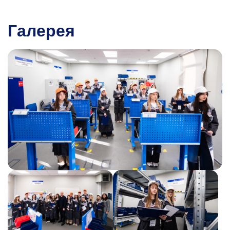
цикл; регионы; открытые инновации;
промышленные симбиозы; устойчивое
Галерея
развитие; «зеленая» экономика; управление
проектами.
tolstyh.to@misis.ru
Инна Анатольевна Стоянова
Д.э.н., профессор кафедры промышленного
менеджмента, директор Центра
стратегического менеджмента и конъюнктуры
сырьевых рынков Горного института