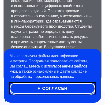
информационного моделирования
и использования «цифровых двойников»
процессов и зданий. Практика проходит
в строительных компаниях, а исследования —
в лин-лаборатории, где отрабатываются
методы бережливого производства. Студенты
научатся грамотно определять цену,
планировать работы, использовать ресурсы
и применять современные инструменты
бизнес-аналитики. Выпускники трека
востребованы в ведущих компаниях
Мы используем файлы идентификации
инвестиционно-строительной сферы.
и метрики. Продолжая пользоваться сайтом,
Вы соглашаетесь с
использованием файлов
Обучение на треке составляет 4 года.
куки
, а также ознакомлены и даете согласие
на
обработку персональных данных
.
Я СОГЛАСЕН
Пресс-служба