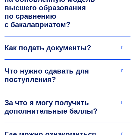
высшего образования
по сравнению
с бакалавриатом?
Как подать документы?
Олег Олегович Скрябин
К.э.н., доцент кафедры промышленного
Что нужно сдавать для
менеджмента
поступления?
Научные интересы: производственный
менеджмент, инвестиции, финансовый
менеджмент, экономика и управление
За что я могу получить
на предприятии. Основные исследовательские
проекты: исследование вопросов анализа
дополнительные баллы?
и управления оборотными средствами
на предприятиях металлургии.
+7 495 955-00-47
Где можно ознакомиться