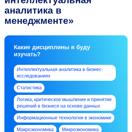
аналитика в
менеджменте»
Какие дисциплины я буду
изучать?
Интеллектуальная аналитика в бизнес-
исследованиях
Статистика
Логика, критическое мышление и принятие
решений в бизнесе на основе данных
Информационные технологии в экономике
Макроэкономика
Микроэкономика