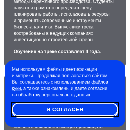
методы бережливого производства. Студенты
научатся грамотно определять цену,
планировать работы, использовать ресурсы
и применять современные инструменты
бизнес-аналитики. Выпускники трека
востребованы в ведущих компаниях
инвестиционно-строительной сферы.
Обучение на треке составляет 4 года.
Мы используем файлы идентификации
и метрики. Продолжая пользоваться сайтом,
Вы соглашаетесь с
использованием файлов
Бизнес-исследования и
куки
, а также ознакомлены и даете согласие
интеллектуальная аналитика
на
обработку персональных данных
.
в менеджменте
Я СОГЛАСЕН
В эпоху цифровизации и растущего объема
данных способность быстро превращать