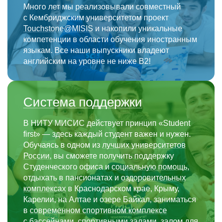
Много лет мы реализовывали совместный
с Кембриджским университетом проект
Touchstone@MISIS
и накопили уникальные
компетенции в области обучения иностранным
языкам. Все наши выпускники владеют
английским на уровне не ниже В2!
Система поддержки
В НИТУ МИСИС действует принцип «Student
first» — здесь каждый студент важен и нужен.
Обучаясь в одном из
лучших университетов
России
, вы сможете получить поддержку
Студенческого офиса и
социальную помощь
,
отдыхать в пансионатах и
оздоровительных
комплексах
в Краснодарском крае, Крыму,
Карелии, на Алтае и озере Байкал, заниматься
в
современном спортивном комплексе
с бассейнами, спортивными залами, залом для