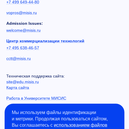
+7 499 649-44-80
vopros@misis.ru
Admission Issues:
welcome@misis.ru
Центр коммерциализации технологий
+7 495 638-46-57
cctt@misis.ru
Техническая поддержка сайта:
site@edu.misis.ru
Карта сайта
Работа в Университете МИСИС
Сведения об образовательной организации
Мы используем файлы идентификации
и метрики. Продолжая пользоваться сайтом,
Информация о закупках
Вы соглашаетесь с
использованием файлов
Противодействие коррупции