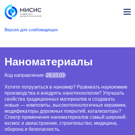
Лич
ны
Версия для слабовидящих
й
каб
НИТУ МИСИС
Поступающим
Условия приема
Базовое высшее образование
Направления подготовки
Наноматериалы
ине
т
Наноматериалы
Код направления
28.03.03
Хотите погрузиться в наномир? Развивать наукоемкие
производства и внедрять нанотехнологии? Улучшать
свойства традиционных материалов и создавать
новые — композиты, высокотехнологичные керамики,
модификаторы дорожных покрытий, катализаторы?
Спектр применения наноматериалов самый широкий:
космос и авиастроение, строительство, медицина,
оборона и безопасность.