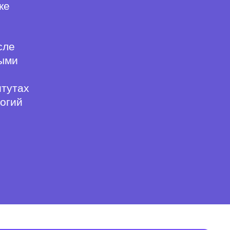
ке
сле
ными
итутах
огий