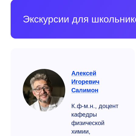
Экскурсии для школьни
Алексей
Игоревич
Салимон
К.ф-м.н., доцент
кафедры
физической
химии,