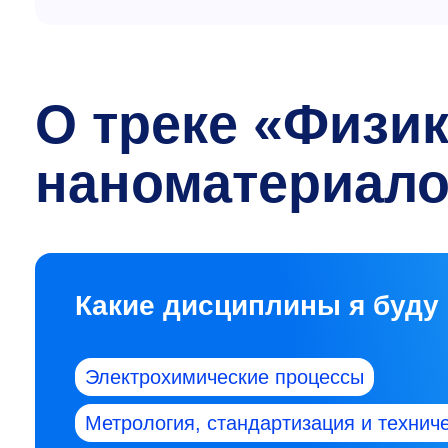
О треке «Физи
наноматериал
Какие дисциплины я буду
Электрохимические процессы
Метрология, стандартизация и технич