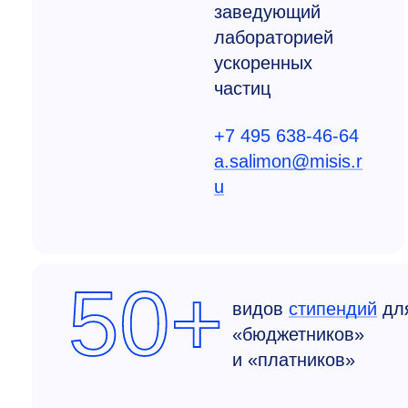
заведующий
лабораторией
ускоренных
частиц
+7 495 638-46-64
a.salimon@misis.r
u
50+
видов
стипендий
дл
«бюджетников»
и «платников»