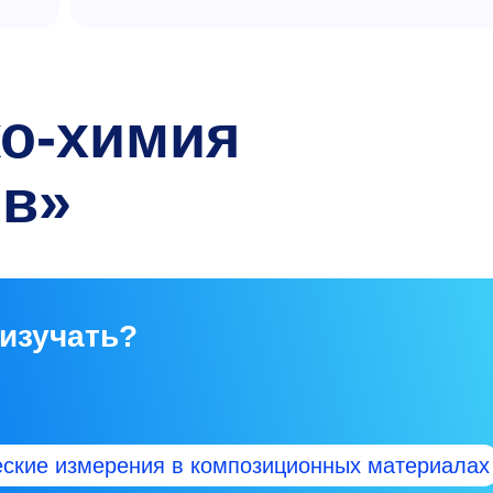
ко-химия
ов»
 изучать?
еские измерения в композиционных материалах