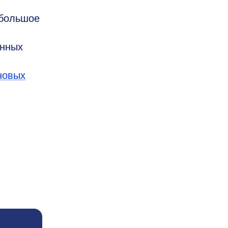
 большое
онных
новых