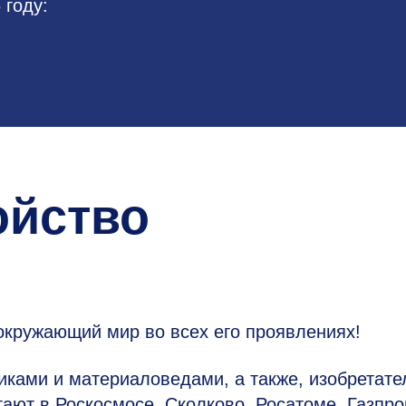
 году:
ойство
окружающий мир во всех его проявлениях!
иками и материаловедами, а также, изобретат
ают в Роскосмосе, Сколково, Росатоме, Газпро