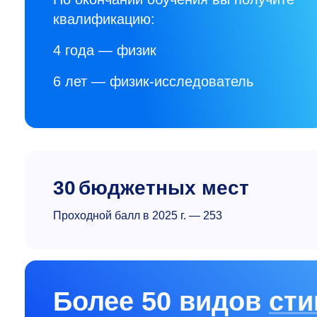
квалификацию:
4 года — физик
6 лет — физик-исследователь
30
бюджетных мест
Проходной балл в 2025 г. — 253
Более 50 видов
сти