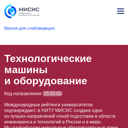
Лич
ны
Версия для слабовидящих
й
каб
НИТУ МИСИС
Поступающим
Условия приема
Базовое высшее образование
Направления подготовки
Технологические машины
ине
т
Технологические
машины
и оборудование
Код направления
15.03.02
Международные рейтинги университетов
подтверждают: в НИТУ МИСИС создано одно
из лучших направлений очной подготовки в области
инжиниринга и технологий в России и в мире.
Мы разработали уникальные образовательные треки