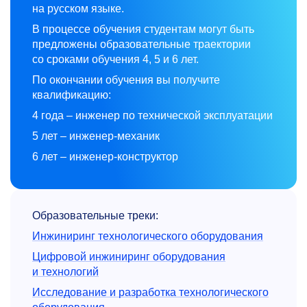
на русском языке.
В
процессе обучения
студентам могут быть
предложены образовательные траектории
со
сроками обучения 4, 5
и
6
лет.
По окончании обучения вы получите
квалификацию:
4 года – инженер по технической эксплуатации
5 лет – инженер-механик
6 лет – инженер-конструктор
Образовательные треки:
Инжиниринг технологического оборудования
Цифровой инжиниринг оборудования
и технологий
Исследование и разработка технологического