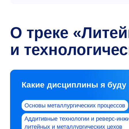
О треке «Лите
и технологичес
Какие дисциплины я буду
Основы металлургических процессов
Аддитивные технологии и реверс-инж
литейных и металлургических цехов