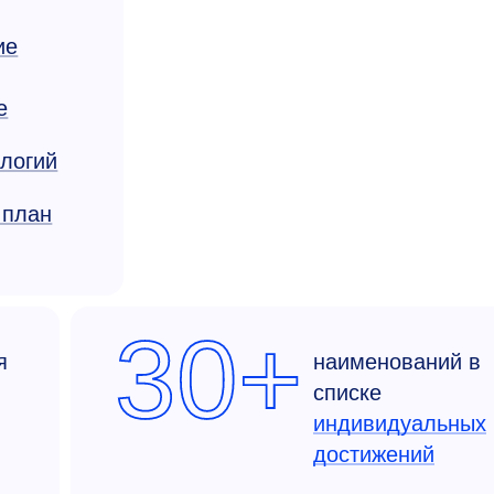
ие
е
ологий
 план
30+
я
наименований в
списке
индивидуальных
достижений