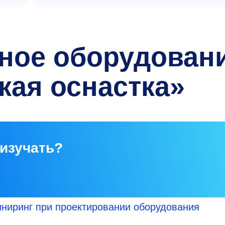
йное оборудован
кая оснастка»
 изучать?
иниринг при проектировании оборудования