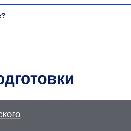
е?
одготовки
ского