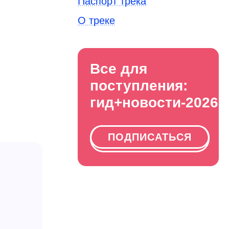
Паспорт трека
О треке
Все для
поступления:
гид+новости-2026
ПОДПИСАТЬСЯ