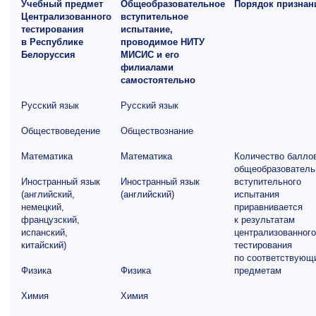
Учебный предмет
Общеобразовательное
Порядок признан
Централизованного
вступительное
тестирования
испытание,
в Республике
проводимое НИТУ
Белоруссия
МИСИС и его
филиалами
самостоятельно
Русский язык
Русский язык
Обществоведение
Обществознание
Математика
Математика
Количество балло
общеобразователь
Иностранный язык
Иностранный язык
вступительного
(английский,
(английский)
испытания
немецкий,
приравнивается
французский,
к результатам
испанский,
централизованного
китайский)
тестирования
по соответствующ
Физика
Физика
предметам
Химия
Химия