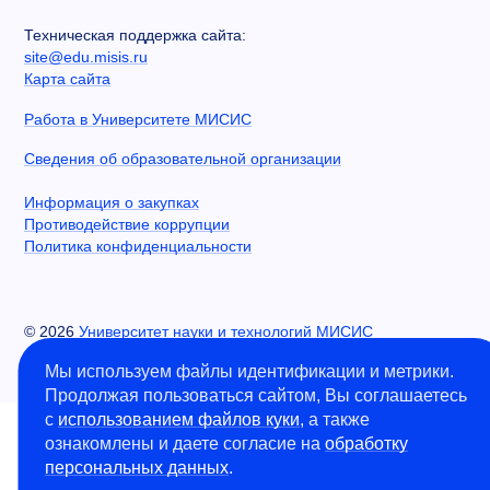
Техническая поддержка сайта:
site@edu.misis.ru
Карта сайта
Работа в Университете МИСИС
Сведения об образовательной организации
Информация о закупках
Противодействие коррупции
Политика конфиденциальности
©
2026
Университет науки и технологий МИСИС
Мы используем файлы идентификации и метрики.
Продолжая пользоваться сайтом, Вы соглашаетесь
с
использованием файлов куки
, а также
ознакомлены и даете согласие на
обработку
персональных данных
.