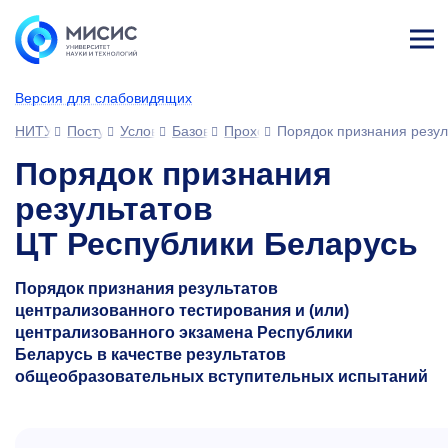
Лич
ны
Версия для слабовидящих
й
каб
НИТУ МИСИС
Поступающим
Условия приема
Базовое высшее образование
Проходные баллы и вступительн
Порядок признания резул
ине
т
Порядок признания
результатов
ЦТ Республики Беларусь
Порядок признания результатов
централизованного тестирования и (или)
централизованного экзамена Республики
Беларусь в качестве результатов
общеобразовательных вступительных испытаний