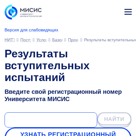
Лич
ны
Версия для слабовидящих
й
каб
НИТУ МИСИС
Поступающим
Условия приема
Базовое высшее образование
Проходные баллы и вступительн
Результаты вступительны
ине
т
Результаты
вступительных
испытаний
Введите свой регистрационный номер
Университета МИСИС
НАЙТИ
УЗНАТЬ РЕГИСТРАЦИОННЫЙ