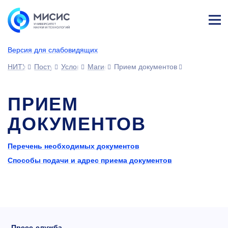
Лич
ны
Версия для слабовидящих
й
каб
НИТУ МИСИС
Поступающим
Условия приема
Магистратура и специализированное вы
Прием документов
ине
т
ПРИЕМ
ДОКУМЕНТОВ
Перечень необходимых документов
Способы подачи и адрес приема документов
Пресс-служба