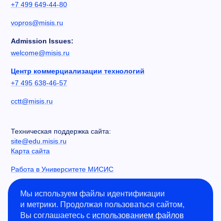
+7 499 649-44-80
vopros@misis.ru
Admission Issues:
welcome@misis.ru
Центр коммерциализации технологий
+7 495 638-46-57
cctt@misis.ru
Техническая поддержка сайта:
site@edu.misis.ru
Карта сайта
Работа в Университете МИСИС
Сведения об образовательной организации
Мы используем файлы идентификации
и метрики. Продолжая пользоваться сайтом,
Информация о закупках
Вы соглашаетесь с
использованием файлов
Противодействие коррупции