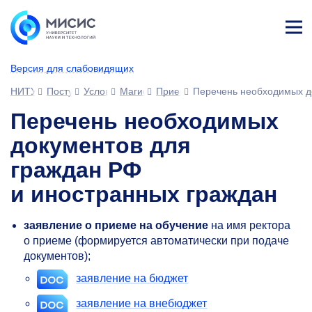
Лич
ны
Версия для слабовидящих
й
каб
НИТУ МИСИС
Поступающим
Условия приема
Магистратура и специализированное вы
Прием документов
Перечень необходимых д
ине
т
Перечень необходимых
документов для
граждан РФ
и иностранных граждан
заявление о приеме на обучение
на имя ректора
о приеме (формируется автоматически при подаче
документов);
заявление на бюджет
заявление на внебюджет